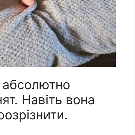
 абсолютно
ят. Навіть вона
розрізнити.