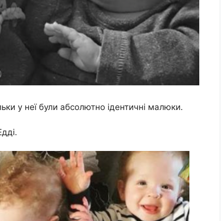
ільки у неї були абсолютно ідентичні малюки.
дді.