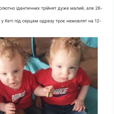
лютно ідентичних трійнят дуже малий, але 26-
 у Кеті під серцем одразу троє немовлят на 12-