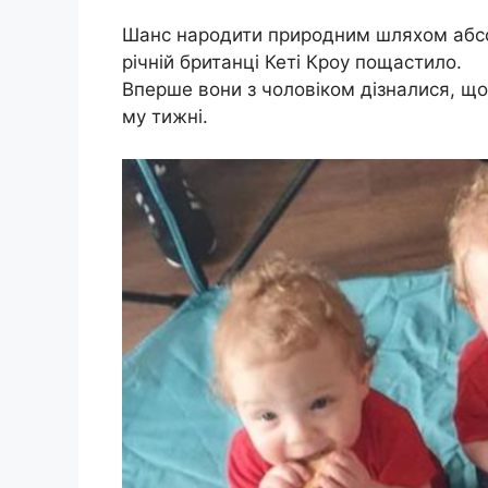
Шанс народити природним шляхом абсо
річній британці Кеті Кроу пощастило.
Вперше вони з чоловіком дізналися, що
му тижні.