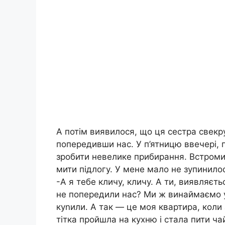
А потім виявилося, що ця сестра свекру
попередивши нас. У п’ятницю ввечері, п
зробити невелике прибирання. Встроми
мити підлогу. У мене мало не зупинилос
-А я тебе кличу, кличу. А ти, виявляєть
не попередили нас? Ми ж винаймаємо у 
куnили. А так — це моя квартира, коли 
тітка пройшла на кухню і стала пити ча