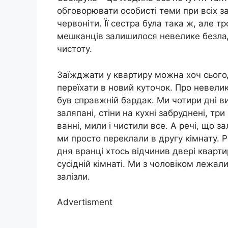
обговорювати особисті теми при всіх за
червоніти. Її сестра була така ж, але т
мешканців залишилося невелике безлад
чистоту.
Заїжджати у квартиру можна хоч сьогод
переїхати в новий куточок. Про невел
був справжній бардак. Ми чотири дні ви
заляпані, стіни на кухні забруднені, тр
ванні, мили і чистили все. А речі, що з
ми просто переклали в другу кімнату. 
дня вранці хтось відчинив двері кварти
сусідній кімнаті. Ми з чоловіком лежали
залізли.
Advertisment