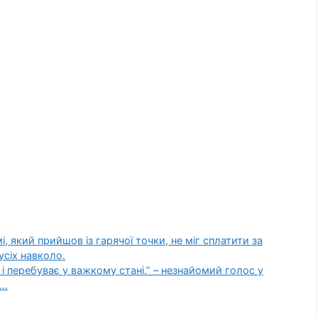
, який прийшов із гарячої точки, не міг сплатити за
усіх навколо.
 і перебуває у важкому стані.” – незнайомий голос у
о…