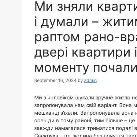
Ми зняли кварти
і думали – жити
раптом рано-вра
двері квартири і
моменту почали
September 16, 2024
by
admin
Ми з чоловіком шукали зручне житло неп
запропонувала нам свій варіант. Вона м
мешканці з’їхали. Запропонувала вона 
орен ди в тому районі, тим більше – це
завжди намагалася триматися подалі ві
Свекруха – це людина без почуття такт