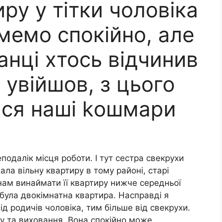
ру у тітки чоловіка
мемо спокійно, але
нці хтось відчинив
 увійшов, з цього
ся наші kошмари
одалік місця роботи. І тут сестра свекрухи
ала вільну квартиру в тому районі, старі
нам винаймати її квартиру нижче середньої
 була двокімнатна квартира. Насправді я
д родичів чоловіка, тим більше від свекрухи.
у та виховання. Вона спокійно може