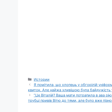
Categories
Истории
Я помітила, що хлопець у обгорілій уніформі
квиток. Але найжа хливішою була байдужість 
”Це Віталій? Ваша мати потрапила в ава рію
трубці привів Вітю до тями, але було вже пізн