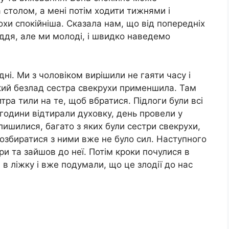
 столом, а мені потім ходити тижнями і
рохи спокійніша. Сказала нам, що від попередніх
дя, але ми молоді, і швидко наведемо
ні. Ми з чоловіком вирішили не гаяти часу і
икий безлад сестра свекрухи применшила. Там
тра тили на те, щоб вбратися. Підлоги були всі
и години відтирали духовку, день провели у
алишилися, багато з яких були сестри свекрухи,
Розбиратися з ними вже не було сил. Наступного
ри та зайшов до неї. Потім кроки почулися в
 в ліжку і вже подумали, що це злодії до нас