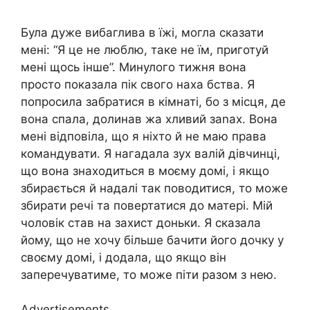
Була дуже вибаглива в їжі, могла сказати
мені: “Я це не люблю, таке не їм, приготуй
мені щось інше”. Минулого тижня вона
просто показала пік свого наха бства. Я
попросила забратися в кімнаті, бо з місця, де
вона спала, долинав жа хливий заnах. Вона
мені відповіла, що я ніхто й не маю права
командувати. Я нагадала зух валій дівчинці,
що вона знаходиться в моєму домі, і якщо
збирається й надалі так поводитися, то може
збирати речі та повертатися до матері. Мій
чоловік став на захист доньки. Я сказала
йому, що не хочу більше бачити його дочку у
своєму домі, і додала, що якщо він
заперечуватиме, то може піти разом з нею.
Advertisements