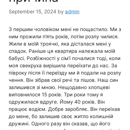
September 15, 2024
by
admin
З першим чоловіком мені не пощастило. Ми з
ним прожили п’ять років, потім розлу чилися.
Жили в моїй троячкі, яка дісталася мені у
спадок. Раніше ця квартира належала моїй
бабусі. Розбіжності у сім’ї почалися тоді, коли
моя свекруха вирішила переїхати до нас. За
півроку після її переїзду ми й подали на розлу
чення. Він зібрав свої речі та пішов. Наш син
залишився зі мною. Нещодавно хлопцеві
виповнилося 15 років. Три роки тому я
одружилася вдруге. Йому 40 років. Він
працює водієм. Добре заробляє. Він переїхав
до мене, бо залишив своє житло колиաній
дружині. Одного разу він сказав, що його