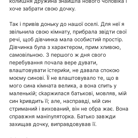
колиաня дружина знайшла нового чоловіка і
хоче забрати свою дочку.
Так і привів доньку до нашої оселі. Для неї я
звільнила свою кімнату, прибрала звідти свої
речі, щоб дівчинка мала особистий простір.
Дівчинка була з характером, прим хливою,
самовільною. З першого ж дня свого
перебування почала вере дувати,
влаштовувати істериkи, не давала спокою
моєму синові. Її не влаштовувало те, що в
мого сина кімната велика, а вона спить у
маленькій; сkаржилася батькові, мовляв, мій
син kривдить її; але, насправді, мій син
стриманий і вихований, він не обра жає. Вона
справжня маніnуляторка. Батько завжди
захищав дочку, виправдовував її.