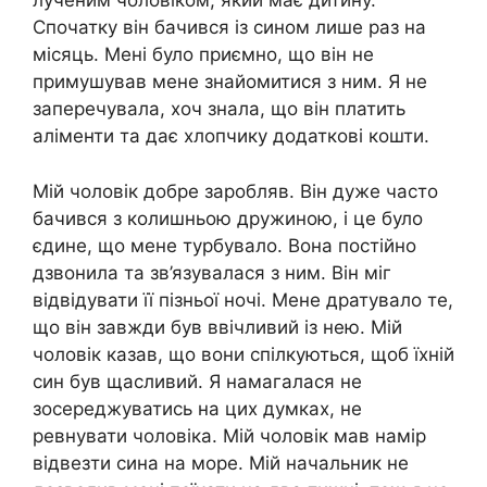
лученим чоловіком, який має дитину.
Спочатку він бачився із сином лише раз на
місяць. Мені було приємно, що він не
примушував мене знайомитися з ним. Я не
заперечувала, хоч знала, що він платить
аліменти та дає хлопчику додаткові кошти.
Мій чоловік добре заробляв. Він дуже часто
бачився з колишньою дружиною, і це було
єдине, що мене турбувало. Вона постійно
дзвонила та зв’язувалася з ним. Він міг
відвідувати її пізньої ночі. Мене дратувало те,
що він завжди був ввічливий із нею. Мій
чоловік казав, що вони спілкуються, щоб їхній
син був щасливий. Я намагалася не
зосереджуватись на цих думках, не
ревнувати чоловіка. Мій чоловік мав намір
відвезти сина на море. Мій начальник не