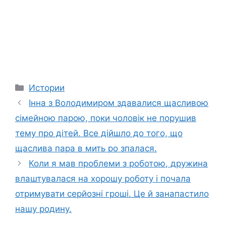
Categories
Истории
Інна з Володимиром здавалися щасливою
сімейною парою, поки чоловік не порушив
тему про дітей. Все дійшло до того, що
щаслива пара в мить ро зпалася.
Коли я мав проблеми з роботою, дружина
влаштувалася на хорошу роботу і почала
отримувати серйозні гроші. Це й занапастило
нашу родину.