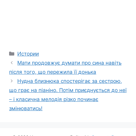
Categories
Истории
Мати продовжує думати про сина навіть
після того, що пережила її донька
Нудна близнюка спостерігає за сестрою,
що грає на піаніно. Потім приєднується до неї
– і класична мелодія різко починає
змінюватись!