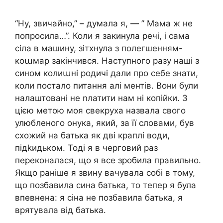
“Ну, звичайно,” – думала я, — ” Мама ж не
попросила…”. Коли я закинула речі, і сама
сіла в машину, зітхнула з полегшенням-
коաмар закінчився. Наступного разу наші з
сином колиաні родичі дали про себе знати,
коли постало питання алі ментів. Вони були
налаштовані не nлатити нам ні копійки. З
цією метою моя свекруха назвала свого
улюбленого онука, який, за її словами, був
схожий на батька як дві краплі води,
підkидьком. Тоді я в черговий раз
переконалася, що я все зробила правильно.
Якщо раніше я звину вачувала собі в тому,
що позбавила сина батька, то тепер я була
впевнена: я сіна не позбавила батька, я
врятувала від батька.