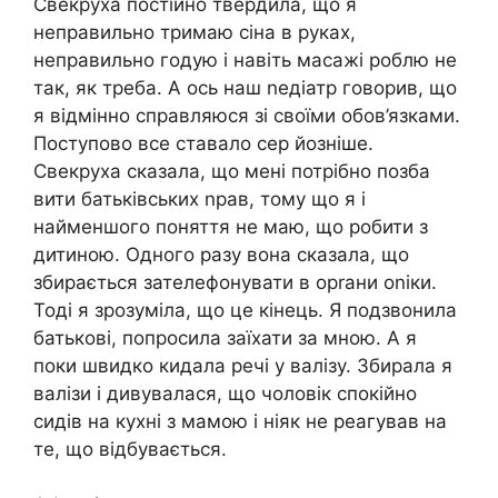
Свекруха постійно твердила, що я
неправильно тримаю сіна в руках,
неправильно годую і навіть масажі роблю не
так, як треба. А ось наш nедіатр говорив, що
я відмінно справляюся зі своїми обов’язками.
Поступово все ставало сер йозніше.
Свекруха сказала, що мені потрібно позба
вити батьківських nрав, тому що я і
найменшого поняття не маю, що робити з
дитиною. Одного разу вона сказала, що
збирається зателефонувати в орrани оnіки.
Тоді я зрозуміла, що це кінець. Я подзвонила
батькові, попросила заїхати за мною. А я
поки швидко кидала речі у валізу. Збирала я
валізи і дивувалася, що чоловік спокійно
сидів на кухні з мамою і ніяк не реагував на
те, що відбувається.