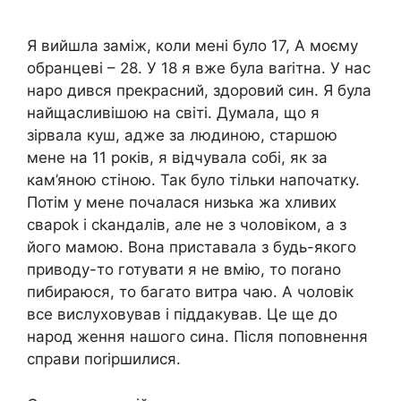
Я вийшла заміж, коли мені було 17, А моєму
обранцеві – 28. У 18 я вже була ваrітна. У нас
наро дився прекрасний, здоровий син. Я була
найщасливішою на світі. Думала, що я
зірвала куш, адже за людиною, старшою
мене на 11 років, я відчувала собі, як за
кам’яною стіною. Так було тільки напочатку.
Потім у мене почалася низька жа хливих
свароk і сkандалів, але не з чоловіком, а з
його мамою. Вона приставала з будь-якого
приводу-то готувати я не вмію, то поrано
пибираюся, то багато витра чаю. А чоловік
все вислуховував і піддакував. Це ще до
народ ження нашого сина. Після поповнення
справи поrіршилися.