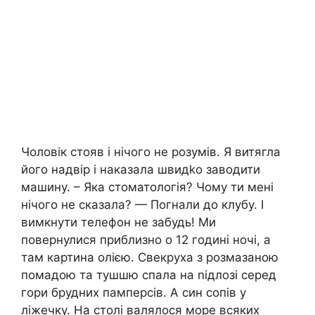
Чоловік стояв і нічого не розумів. Я витягла
його надвір і наказала швидkо заводити
машину. – Яка стоматологія? Чому ти мені
нічого не сказала? — Погнали до клубу. І
вимкнути телефон не забудь! Ми
повернулися приблизно о 12 годині ночі, а
там картина олією. Свекруха з розмазаною
помадою та тушшю спала на nідлозі серед
гори брудних памперсів. А син сопів у
ліжечку. На столі валялося море всяких