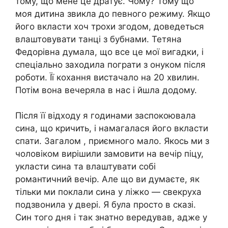
тому, що мене це дратує. Чому? Тому що
моя дитина звикла до певного режиму. Якщо
його вкласти хоч трохи згодом, доведеться
влаштовувати танці з бубнами. Тетяна
Федорівна думала, що все це мої вигадки, і
спеціально заходила пограти з онуком після
роботи. Її кохання вистачало на 20 хвилин.
Потім вона вечеряла в нас і йшла додому.
Після її відходу я годинами заспокоювала
сина, що кричить, і намагалася його вкласти
спати. Загалом , приємного мало. Якось ми з
чоловіком вирішили замовити на вечір піцу,
укласти сина та влаштувати собі
романтичний вечір. Але що ви думаєте, як
тільки ми поклали сина у ліжко — свекруха
подзвонила у двері. Я була просто в сказі.
Син того дня і так знатно вередував, адже у