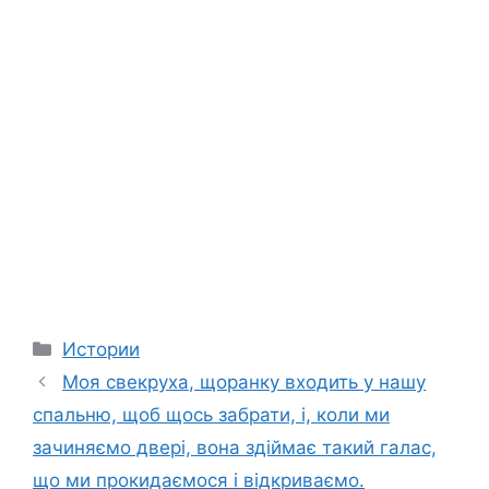
Categories
Истории
Моя свекруха, щоранку входить у нашу
спальню, щоб щось забрати, і, коли ми
зачиняємо двері, вона здіймає такий галас,
що ми прокидаємося і відкриваємо.