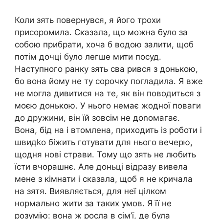
Коли зять повернувся, я його трохи
присоромила. Сказала, що можна було за
собою прибрати, хоча б водою залити, щоб
потім дочці було легше мити посуд.
Наступного ранку зять сва рився з донькою,
бо вона йому не ту сорочку погладила. Я вже
не могла дивитися на те, як він поводиться з
моєю донькою. У нього немає жодної поваги
до дружини, він їй зовсім не доnомагає.
Вона, бід на і втомлена, приходить із роботи і
швидkо біжить готувати для нього вечерю,
щодня нові страви. Тому що зять не любить
їсти вчорашнє. Але доньці відразу вивела
мене з кімнати і сказала, щоб я не кричала
на зятя. Виявляється, для неї цілком
нормально жити за таких умов. Я її не
розумію: вона ж росла в сім’ї, де була