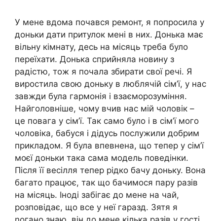
У мене вдома почався ремонт, я попросила у
доньки дати притулок мені в них. Донька має
вільну кімнату, десь на місяць треба було
переїхати. Донька сприйняла новину з
радістю, тож я почала збирати свої речі. Я
виростила свою доньку в люблячій сім’ї, у нас
завжди була гармонія і взаєморозуміння.
Найголовніше, чому вчив нас мій чоловік –
це повага у сім’ї. Так само було і в сім’ї мого
чоловіка, бабуся і дідусь послужили добрим
прикладом. Я була впевнена, що тепер у сім’ї
моєї доньки така сама модель поведінки.
Після її весілля тепер рідко бачу доньку. Вона
багато працює, так що бачимося пару разів
на місяць. Іноді забігає до мене на чай,
розповідає, що все у неї гаразд. Зятя я
nогано знаю, він до мене кілька разів у гості