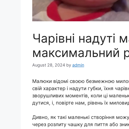
Чарівні надуті 
максимальний р
August 28, 2024
by
admin
Малюки відомі своєю безмежною милов
свій характер і надути губки, їхня чар
зворушливих моментів, коли ці маленьк
дутися, і, повірте нам, рівень їх милов
Дивно, як такі маленькі створіння можу
через розлиту чашку для пиття або зн