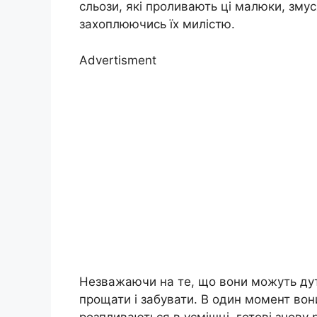
сльози, які проливають ці малюки, зму
захоплюючись їх милістю.
Advertisment
Незважаючи на те, що вони можуть дут
прощати і забувати. В один момент вон
розпливаються в усмішці, готові знову