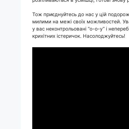
Тож приєднуйтесь до нас у цій подорожі
милими на межі своїх можливостей. Ув
у вас неконтрольовані “о-о-у” і непере
крихітних істеричок. Насолоджуйтесь!