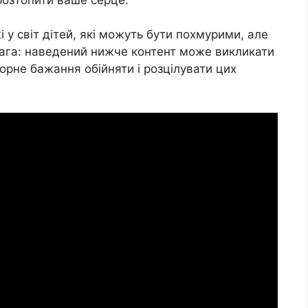
 у світ дітей, які можуть бути похмурими, але
ага: наведений нижче контент може викликати
борне бажання обійняти і розцілувати цих