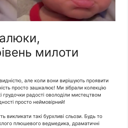
малюки,
івень милоти
идністю, але коли вони вирішують проявити
івність просто зашкалює! Ми зібрали колекцію
і грудочки радості оволоділи мистецтвом
идності просто неймовірний!
ть викликати такі бурхливі сльози. Будь то
иклого плюшевого ведмедика, драматичні