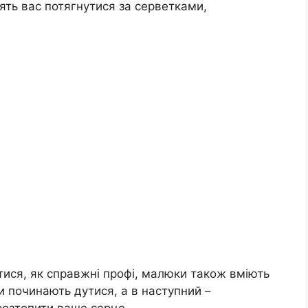
сять вас потягнутися за серветками,
ися, як справжні профі, малюки також вміють
и починають дутися, а в наступний –
 розтопити ваше серце.