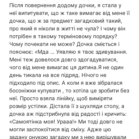
Після повернення додому дочки, я стала у
неї випитувати, що ж таке вимагає від мене її
дочка, що ж за предмет загадковий такий,
про який я ніколи в житті не чула? І чому він
потрібен в такому терміновому порядку?
Чому почекати не може? Дочка сміється і
пояснює: «Мда … Уявляю я твоє здивування.
Мені теж довелося довго здогадуватися,
чого від мене вимагає ця дитина.Я не один
день тикала на все підряд. Нічого не
підходило під опис. А коли я вже зібралася
босоніжки купувати , то хотіла це зробити без
неї. Просто взяла лінійку, щоб виміряти
розмір устілки. Дістала її з шухляди столу, а
дочка аж підстрибнула від радості і кричить:
«Самоятінка моя! Урааа!» Ми тоді довго не
могли заспокоїтися від сміху. Адже цю
задану онукою загадку ми з нею вирішували