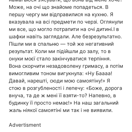
Може, на очі що знайоме попадеться. В
першу чергу ми відправилися на кухню. Я
вказувала на всі предмети по черзі. Оглянули
ми все, що могло потрапити на очі дитині.І в
шафки навіть заглядали. Але безрезультатно.
Пішли ми в спальню — той же негативний
результат. Коли ми підійшли до залу, то в
онуки моєї стало закінчуватися терпіння.
Вона скорчити незадоволену гримасу, а потім
вимогливим тоном вигукнула: «Ну Баааа!
Давай, нарешті, сюди мою самоятіну!» Я
стою в розгубленості і лепечу: «Боже, дорога
внуча, та де ж мені її взяти-то? Напевно, в
будинку її просто немає!» На наш загальний
жаль ніякої самоятіні ми так і не виявили.
Advertisment