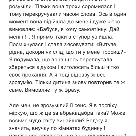
розуміли. Тільки вона трохи соромилася і
тому перекручували часом слова. Ось в один
момент вона підійшла до мене і дуже чітко
вимовляє: «Бабуся, я хочу самоятінку! Дай
мені її!». Я прямо-таки в ступор увійшла.
Посміхнулася і стала з’ясовувати: «Витуле,
рідна, докори як слід, що ти у мене просиш?»
Я подумала, що вона щось переплутала,
збереться з духом і виголосить більш чітко
своє прохання. А я тоді відразу ж все
зрозумію. Тільки дитина знову повторив те ж
саме. Вимовляє ту ж фразу.
Але мені не зрозумілий її сенс. Я в поспіху
міркую, що ж це за абракадабра така? Може,
восьме чудо світу винайшли? Воджу я,
значить, внучку по кімнатах будинку і
намагаюся з’ясувати, що вона від мене хоче?