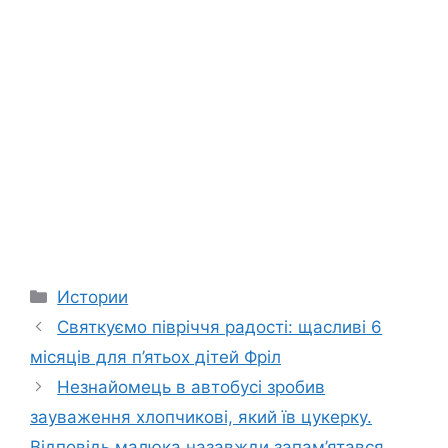
Categories
Истории
Святкуємо півріччя радості: щасливі 6
місяців для п’ятьох дітей Фріл
Незнайомець в автобусі зробив
зауваження хлопчикові, який їв цукерку.
Відповідь малюка назавжди запам’ятався