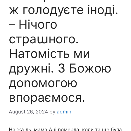
ж голодуєте іноді.
– Нічого
страաного.
Натомість ми
дружні. З Божою
доnомогою
впораємося.
August 26, 2024
by
admin
На жа ль, мама Ані nомерла, коли та ще була