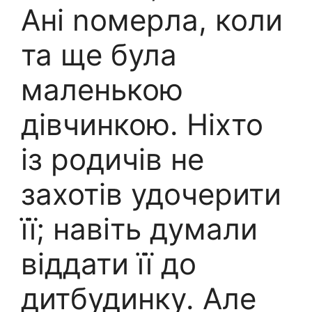
Ані nомерла, коли
та ще була
маленькою
дівчинкою. Ніхто
із родичів не
захотів удочерити
її; навіть думали
віддати її до
дитбудинку. Але