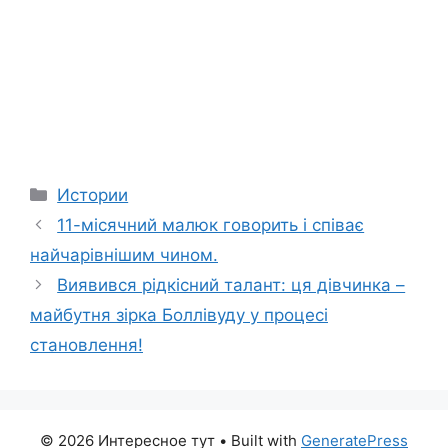
Categories
Истории
11-місячний малюк говорить і співає
найчарівнішим чином.
Виявився рідкісний талант: ця дівчинка –
майбутня зірка Боллівуду у процесі
становлення!
© 2026 Интересное тут
• Built with
GeneratePress