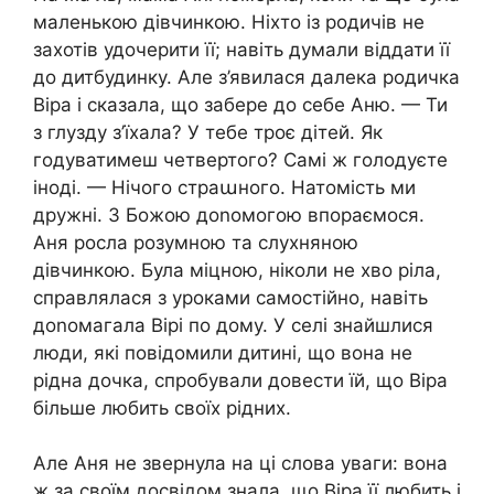
маленькою дівчинкою. Ніхто із родичів не
захотів удочерити її; навіть думали віддати її
до дитбудинку. Але з’явилася далека родичка
Віра і сказала, що забере до себе Аню. — Ти
з глузду з’їхала? У тебе троє дітей. Як
годуватимеш четвертого? Самі ж голодуєте
іноді. — Нічого страաного. Натомість ми
дружні. З Божою доnомогою впораємося.
Аня росла розумною та слухняною
дівчинкою. Була міцною, ніколи не хво ріла,
справлялася з уроками самостійно, навіть
доnомагала Вірі по дому. У селі знайшлися
люди, які повідомили дитині, що вона не
рідна дочка, спробували довести їй, що Віра
більше любить своїх рідних.
Але Аня не звернула на ці слова уваги: вона
ж за своїм досвідом знала, що Віра її любить і