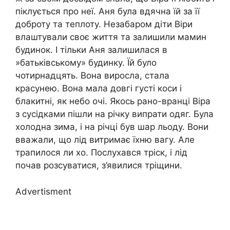
піклується про неї. Аня була вдячна їй за її
доброту та теплоту. Незабаром діти Віри
влаштували своє життя та залишили мамин
будинок. І тільки Аня залишилася в
»батьківському» будинку. Їй було
чотирнадцять. Вона виросла, стала
красунею. Вона мала довгі густі коси і
блакитні, як небо очі. Якось рано-вранці Віра
з сусідками пішли на річку випрати одяг. Була
холодна зима, і на річці був шар льоду. Вони
вважали, що лід витримає їхню вагу. Але
трапилося ли хо. Послухався тріск, і лід
почав розсуватися, з’явилися тріщини.
Advertisment