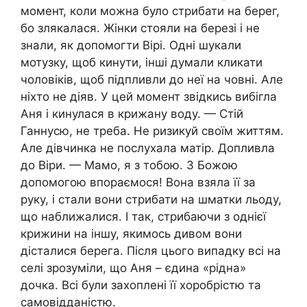
момент, коли можна було стрибати на берег,
бо злякалася. Жінки стояли на березі і не
знали, як допомогти Вірі. Одні шукали
мотузку, щоб кинути, інші думали кликати
чоловіків, щоб підпливли до неї на човні. Але
ніхто не діяв. У цей момент звідкись вибігла
Аня і кинулася в крижану воду. — Стій
Ганнусю, не треба. Не ризикуй своїм життям.
Але дівчинка не послухала матір. Допливла
до Віри. — Мамо, я з тобою. З Божою
допомогою впораємося! Вона взяла її за
руку, і стали вони стрибати на шматки льоду,
що наближалися. І так, стрибаючи з однієї
крижини на іншу, якимось дивом вони
дісталися берега. Після цього випадку всі на
селі зрозуміли, що Аня – єдина «рідна»
дочка. Всі були захоплені її хоробрістю та
самовідданістю.