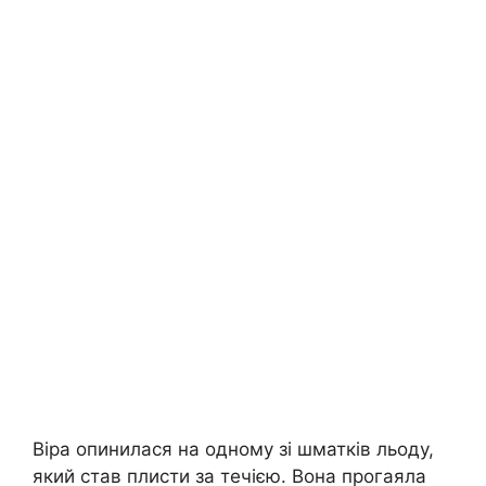
Віра опинилася на одному зі шматків льоду,
який став плисти за течією. Вона прогаяла