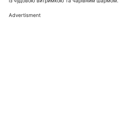
із чудовою витримкою та чарівним шармом.
Advertisment