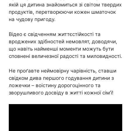
якій ця дитина знайомиться зі світом твердих
продуктів, перетворюючи кожен шматочок
на чудову пригоду.
Відео є свідченням життєстійкості та
вроджених здібностей немовлят, доводячи,
що навіть найменші моменти можуть бути
сповнені величезної радості та миловидності.
Не проґавте неймовірну чарівність, ставши
свідком дива першого годування дитини з
ложечки – воістину дорогоцінного та
зворушливого досвіду в житті кожної сім’ї!