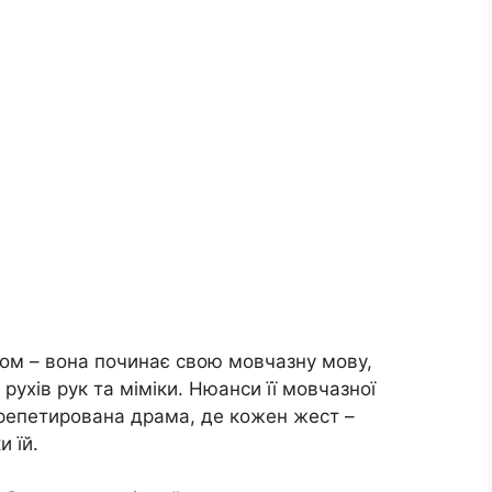
ом – вона починає свою мовчазну мову,
ухів рук та міміки. Нюанси її мовчазної
дрепетирована драма, де кожен жест –
и їй.