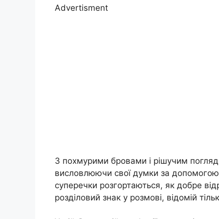
Advertisment
З похмурими бровами і рішучим погляд
висловлюючи свої думки за допомогою р
суперечки розгортаються, як добре ві
розділовий знак у розмові, відомій тільк