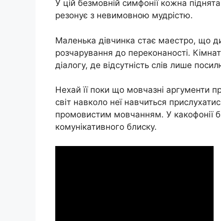
У цій безмовній симфонії кожна піднят
резонує з невимовною мудрістю.
Маленька дівчинка стає маестро, що ди
розчарування до переконаності. Кімна
діалогу, де відсутність слів лише пос
Нехай її поки що мовчазні аргументи п
світ навколо неї навчиться прислухатис
промовистим мовчанням. У какофонії б
комунікативного блиску.