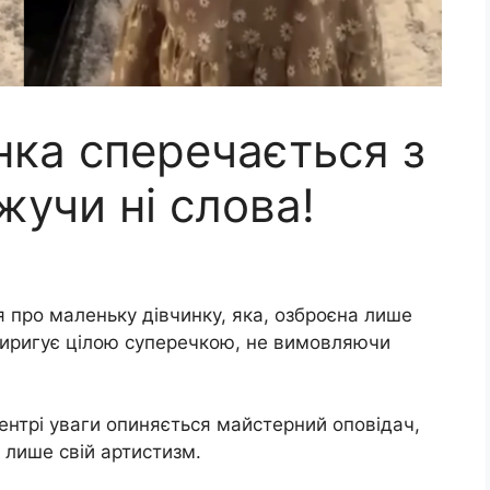
нка сперечається з
жучи ні слова!
рія про маленьку дівчинку, яка, озброєна лише
диригує цілою суперечкою, не вимовляючи
центрі уваги опиняється майстерний оповідач,
лише свій артистизм.