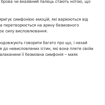
а брова чи вказівний палець стають нотою, що
ригує симфонією емоцій, які варіюються від
та перетворюється на арену безмовного
илює силу висловлювання.
родовжують говорити багато про що, і нехай
я до невисловлених істин, які вона плете своїм
алаканини її безмовна симфонія – маяк