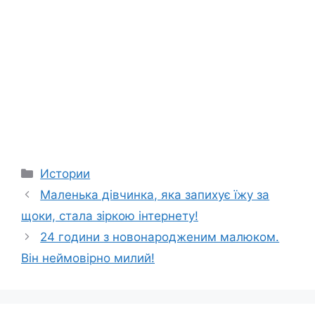
Categories
Истории
Маленька дівчинка, яка запихує їжу за
щоки, стала зіркою інтернету!
24 години з новонародженим малюком.
Він неймовірно милий!