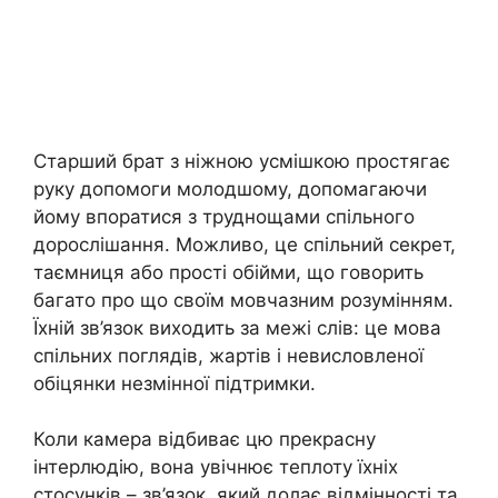
Старший брат з ніжною усмішкою простягає
руку допомоги молодшому, допомагаючи
йому впоратися з труднощами спільного
дорослішання. Можливо, це спільний секрет,
таємниця або прості обійми, що говорить
багато про що своїм мовчазним розумінням.
Їхній зв’язок виходить за межі слів: це мова
спільних поглядів, жартів і невисловленої
обіцянки незмінної підтримки.
Коли камера відбиває цю прекрасну
інтерлюдію, вона увічнює теплоту їхніх
стосунків – зв’язок, який долає відмінності та