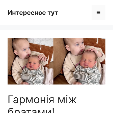
Skip
to
Интересное тут
Menu
content
Гармонія між
братами!