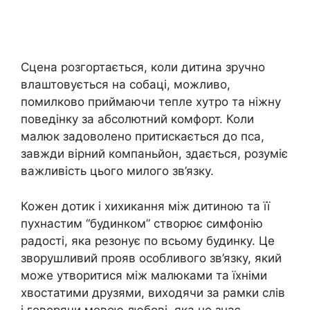
Сцена розгортається, коли дитина зручно
влаштовується на собаці, можливо,
помилково приймаючи тепле хутро та ніжну
поведінку за абсолютний комфорт. Коли
малюк задоволено притискається до пса,
завжди вірний компаньйон, здається, розуміє
важливість цього милого зв’язку.
Кожен дотик і хихикання між дитиною та її
пухнастим “будинком” створює симфонію
радості, яка резонує по всьому будинку. Це
зворушливий прояв особливого зв’язку, який
може утворитися між малюками та їхніми
хвостатими друзями, виходячи за рамки слів
і говорячи мовою любові, яка не знає