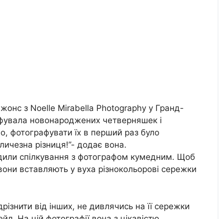
онс з Noelle Mirabella Photography у Гранд-
афувала новонароджених четверняшек і
го, фотографувати їх в перший раз було
еличезна різниця!”- додає вона.
одили спілкування з фотографом кумедним. Щоб
 вони вставляють у вуха різнокольорові сережки
ізнити від інших, не дивлячись на її сережки
ейл. На цій фотографії вона з цікавістю