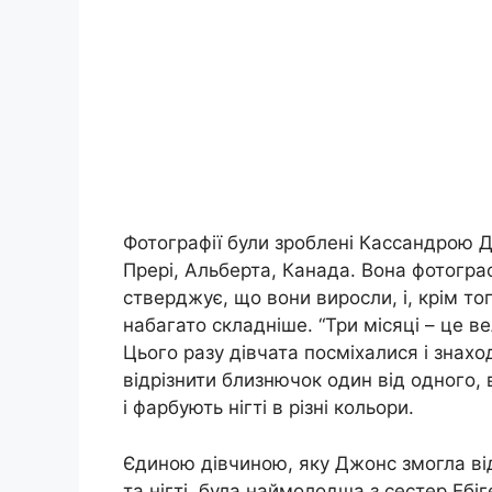
Фотографії були зроблені Кассандрою Дж
Прері, Альберта, Канада. Вона фотогр
стверджує, що вони виросли, і, крім то
набагато складніше. “Три місяці – це в
Цього разу дівчата посміхалися і знах
відрізнити близнючок один від одного,
і фарбують нігті в різні кольори.
Єдиною дівчиною, яку Джонс змогла відр
та нігті, була наймолодша з сестер Ебіг