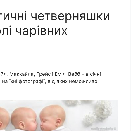
тичні четверняшки
лі чарівних
л, Маккайла, Грейс і Емілі Вебб – в січні
 на їхні фотографії, від яких неможливо