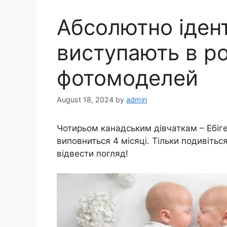
Абсолютно іден
виступають в ро
фотомоделей
August 18, 2024
by
admin
Чотирьом канадським дівчаткам – Ебігей
виповниться 4 місяці. Тільки подивіться
відвести погляд!