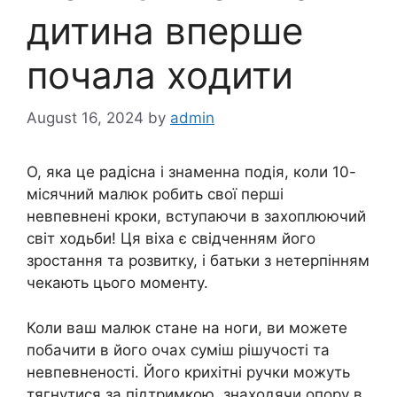
дитина вперше
почала ходити
August 16, 2024
by
admin
О, яка це радісна і знаменна подія, коли 10-
місячний малюк робить свої перші
невпевнені кроки, вступаючи в захоплюючий
світ ходьби! Ця віха є свідченням його
зростання та розвитку, і батьки з нетерпінням
чекають цього моменту.
Коли ваш малюк стане на ноги, ви можете
побачити в його очах суміш рішучості та
невпевненості. Його крихітні ручки можуть
тягнутися за підтримкою, знаходячи опору в