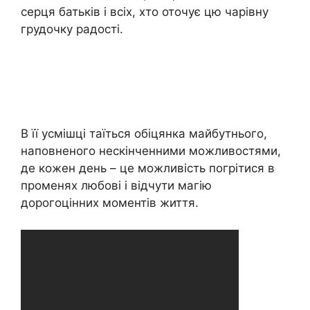
серця батьків і всіх, хто оточує цю чарівну
грудочку радості.
В її усмішці таїться обіцянка майбутнього,
наповненого нескінченними можливостями,
де кожен день – це можливість погрітися в
променях любові і відчути магію
дорогоцінних моментів життя.