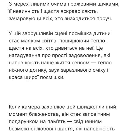
З мерехтливими очима і рожевими щічками,
її невинність і щастя яскраво сяють,
зачаровуючи всіх, хто знаходиться поруч.
У цій зворушливій сцені посмішка дитини
стає маяком світла, поширюючи тепло і
щастя на всіх, хто дивиться на неї. Це
нагадування про прості задоволення, які
наповнюють наше життя сенсом — тепло
ніжного дотику, звук заразливого сміху і
краса щирої посмішки.
Коли камера захоплює цей швидкоплинний
момент блаженства, він стає заповітним
подарунком на пам’ять — свідченням
безмежної любові і щастя, які наповнюють