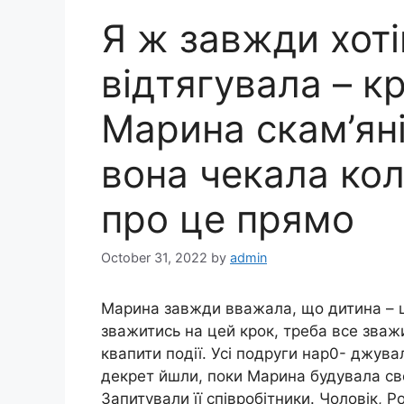
Я ж завжди хоті
відтягувала – к
Марина скам’яні
вона чекала кол
про це прямо
October 31, 2022
by
admin
Марина завжди вважала, що дитина – ц
зважитись на цей крок, треба все зваж
квапити події. Усі подруги нар0- джува
декрет йшли, поки Марина будувала сво
Запитували її співробітники. Чоловік, 