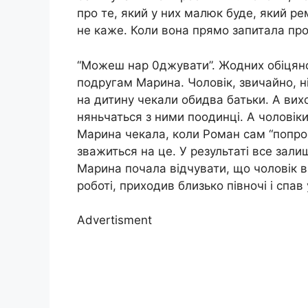
про те, який у них малюк буде, який рем
не каже. Коли вона прямо запитала про 
“Можеш нар 0джувати”. Жодних обіцянок
подругам Марина. Чоловік, звичайно, н
на дитину чекали обидва батьки. А вих
няньчаться з ними поодинці. А чоловіки
Марина чекала, коли Роман сам “попрос
зважиться на це. У результаті все зал
Марина почала відчувати, що чоловік ві
роботі, приходив близько півночі і спав 
Advertisment