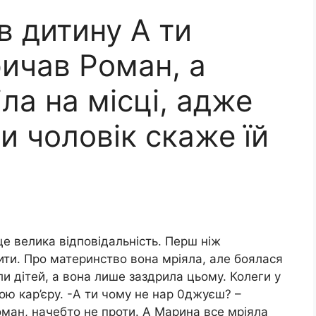
в дитину А ти
ричав Роман, а
ла на місці, адже
и чоловік скаже їй
е велика відповідальність. Перш ніж
ити. Про материнство вона мріяла, але боялася
ли дітей, а вона лише заздрила цьому. Колеги у
ю кар’єру. -А ти чому не нар 0джуєш? –
Роман, начебто не проти. А Марина все мріяла