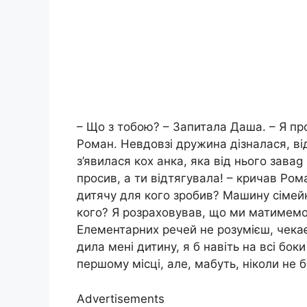
– Що з тобою? – Запитала Даша. – Я п
Роман. Невдовзі дружина дізналася, ві
з’явилася кох анка, яка від нього заваg 
просив, а ти відтягувала! – кричав Ром
дитячу для кого зробив? Машину сімейн
кого? Я розраховував, що ми матимемо
Елементарних речей не розумієш, чекає
дила мені дитину, я б навіть на всі бо
першому місці, але, мабуть, ніколи не б
Advertisements