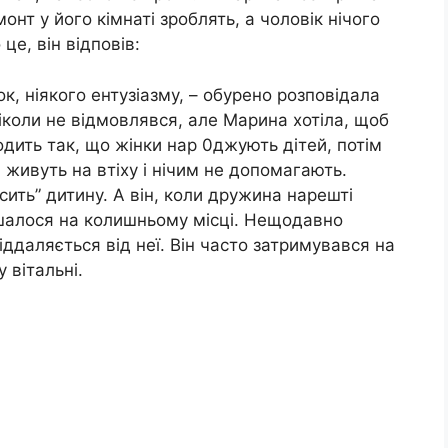
онт у його кімнаті зроблять, а чоловік нічого
це, він відповів:
, ніякого ентузіазму, – обурено розповідала
іколи не відмовлявся, але Марина хотіла, щоб
одить так, що жінки нар 0джують дітей, потім
 живуть на втіху і нічим не допомагають.
ить” дитину. А він, коли дружина нарешті
ишалося на колишньому місці. Нещодавно
ддаляється від неї. Він часто затримувався на
у вітальні.