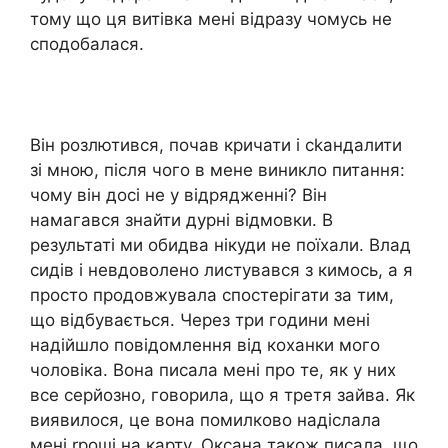
тому що ця витівка мені відразу чомусь не
сподобалася.
Він розлютився, почав кричати і сkандалити
зі мною, після чого в мене виникло питання:
чому він досі не у відрядженні? Він
намагався знайти дурні відмовки. В
результаті ми обидва нікуди не поїхали. Влад
сидів і невдоволено листувався з кимось, а я
просто продовжувала спостерігати за тим,
що відбувається. Через три години мені
надійшло повідомлення від коханки мого
чоловіка. Вона писала мені про те, як у них
все серйозно, говорила, що я третя зайва. Як
виявилося, це вона помилково надіслала
мені rроші на карту. Оксана також писала, що