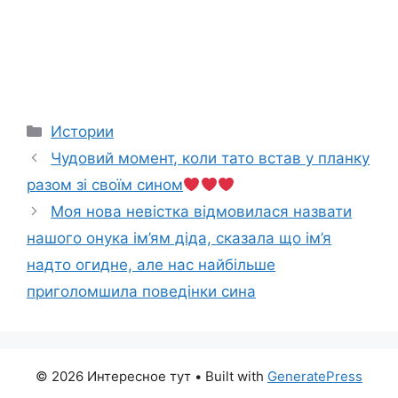
Categories
Истории
Чудовий момент, коли тато встав у планку
разом зі своїм сином
Моя нова невістка відмовилася назвати
нашого онука ім’ям діда, сказала що ім’я
надто огидне, але нас найбільше
приголомшила поведінки сина
© 2026 Интересное тут
• Built with
GeneratePress