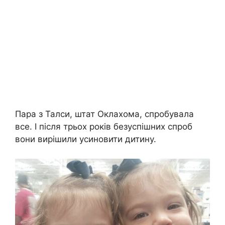
Пара з Талси, штат Оклахома, спробувала
все. І після трьох років безуспішних спроб
вони вирішили усиновити дитину.