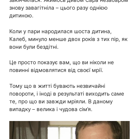
закінчилася. Якимось дивом Сара незабаром
знову завагітніла – цього разу однією
дитиною.
Коли у пари народилася шоста дитина,
Калеб, минуло менше двох років з тих пір, як
вони були бездітні.
Це просто показує вам, що ви ніколи не
повинні відмовлятися від своєї мрії.
Тому що в житті бувають незвичайні
повороти, і іноді в результаті виходить саме
те, про що ви завжди мріяли. В даному
випадку – велика і чудова сім’я.