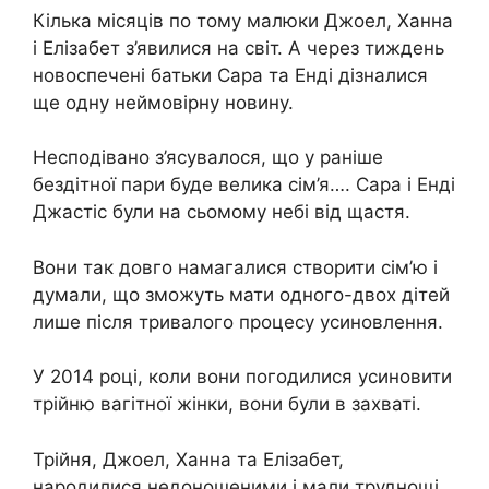
Кілька місяців по тому малюки Джоел, Ханна
і Елізабет з’явилися на світ. А через тиждень
новоспечені батьки Сара та Енді дізналися
ще одну неймовірну новину.
Несподівано з’ясувалося, що у раніше
бездітної пари буде велика сім’я…. Сара і Енді
Джастіс були на сьомому небі від щастя.
Вони так довго намагалися створити сім’ю і
думали, що зможуть мати одного-двох дітей
лише після тривалого процесу усиновлення.
У 2014 році, коли вони погодилися усиновити
трійню вагітної жінки, вони були в захваті.
Трійня, Джоел, Ханна та Елізабет,
народилися недоношеними і мали труднощі