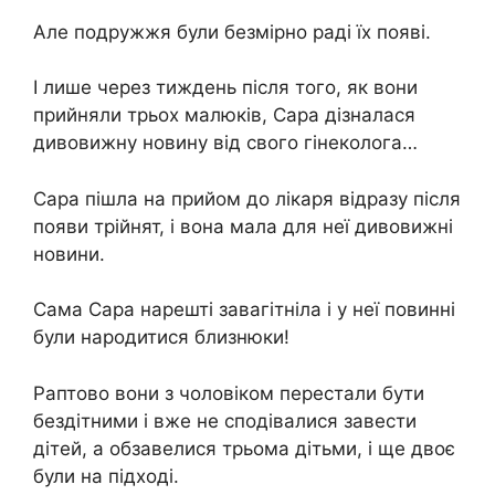
Але подружжя були безмірно раді їх появі.
І лише через тиждень після того, як вони
прийняли трьох малюків, Сара дізналася
дивовижну новину від свого гінеколога…
Сара пішла на прийом до лікаря відразу після
появи трійнят, і вона мала для неї дивовижні
новини.
Сама Сара нарешті завагітніла і у неї повинні
були народитися близнюки!
Раптово вони з чоловіком перестали бути
бездітними і вже не сподівалися завести
дітей, а обзавелися трьома дітьми, і ще двоє
були на підході.