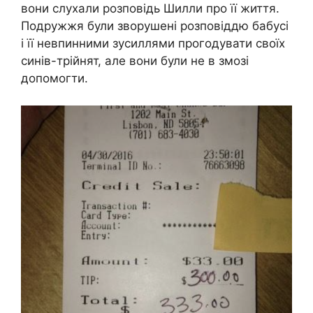
вони слухали розповідь Шилли про її життя.
Подружжя були зворушені розповіддю бабусі
і її невпинними зусиллями прогодувати своїх
синів-трійнят, але вони були не в змозі
допомогти.