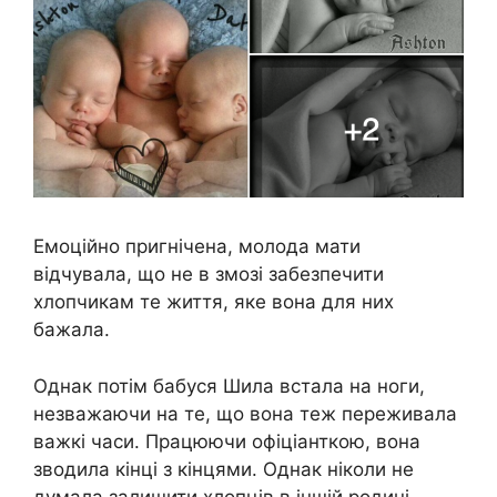
Емоційно пригнічена, молода мати
відчувала, що не в змозі забезпечити
хлопчикам те життя, яке вона для них
бажала.
Однак потім бабуся Шила встала на ноги,
незважаючи на те, що вона теж переживала
важкі часи. Працюючи офіціанткою, вона
зводила кінці з кінцями. Однак ніколи не
думала залишити хлопців в іншій родині.