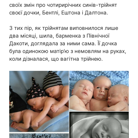
своїх змін про чотирирічних синів-трійнят
своєї дочки, Бентлі, Ештона і Далтона.
З тих пір, як трійнятам виповнилося лише
два місяці, шила, барменка з Північної
Дакоти, доглядала за ними сама. Її дочка
була одинокою матір’ю з немовлям на руках,
коли дізналася, що вагітна трійнею.