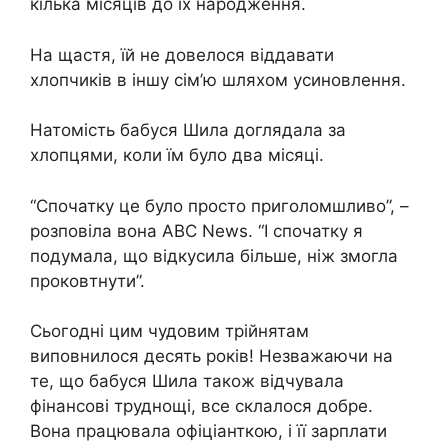
кілька місяців до їх народження.
На щастя, їй не довелося віддавати
хлопчиків в іншу сім’ю шляхом усиновлення.
Натомість бабуся Шила доглядала за
хлопцями, коли їм було два місяці.
“Спочатку це було просто приголомшливо”, –
розповіла вона ABC News. “І спочатку я
подумала, що відкусила більше, ніж змогла
проковтнути”.
Сьогодні цим чудовим трійнятам
виповнилося десять років! Незважаючи на
те, що бабуся Шила також відчувала
фінансові труднощі, все склалося добре.
Вона працювала офіціанткою, і її зарплати