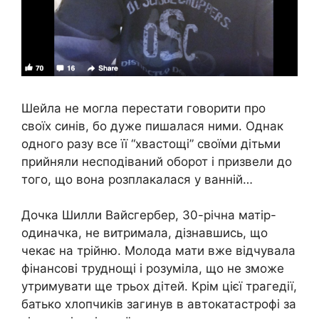
Шейла не могла перестати говорити про
своїх синів, бо дуже пишалася ними. Однак
одного разу все її “хвастощі” своїми дітьми
прийняли несподіваний оборот і призвели до
того, що вона розплакалася у ванній…
Дочка Шилли Вайсгербер, 30-річна матір-
одиначка, не витримала, дізнавшись, що
чекає на трійню. Молода мати вже відчувала
фінансові труднощі і розуміла, що не зможе
утримувати ще трьох дітей. Крім цієї трагедії,
батько хлопчиків загинув в автокатастрофі за