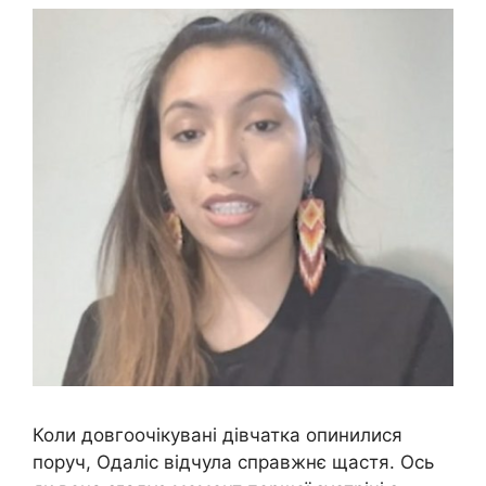
Коли довгоочікувані дівчатка опинилися
поруч, Одаліс відчула справжнє щастя. Ось