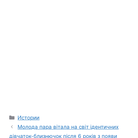
Categories
Истории
Молода пара вітала на світ ідентичних
дівчаток-близнючок після 6 років з появи