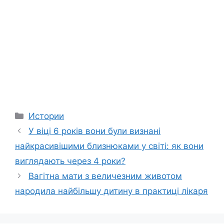
Categories
Истории
У віці 6 років вони були визнані
найкрасивішими близнюками у світі: як вони
виглядають через 4 роки?
Вагітна мати з величезним животом
народила найбільшу дитину в практиці лікаря