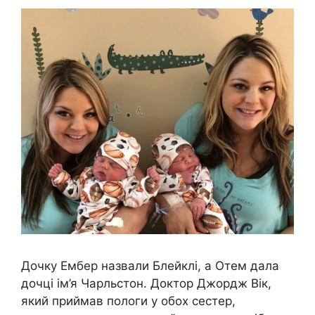
Дочку Ембер назвали Блейклі, а Отем дала
дочці ім’я Чарльстон. Доктор Джордж Вік,
який приймав пологи у обох сестер,