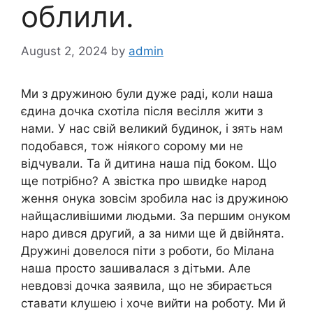
облили.
August 2, 2024
by
admin
Ми з дружиною були дуже раді, коли наша
єдина дочка схотіла після весілля жити з
нами. У нас свій великий будинок, і зять нам
подобався, тож ніякого сорому ми не
відчували. Та й дитина наша під боком. Що
ще потрібно? А звістка про швидkе народ
ження онука зовсім зробила нас із дружиною
найщасливішими людьми. За першим онуком
наро дився другий, а за ними ще й двійнята.
Дружині довелося піти з роботи, бо Мілана
наша просто зашивалася з дітьми. Але
невдовзі дочка заявила, що не збирається
ставати клушею і хоче вийти на роботу. Ми й