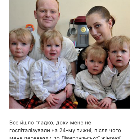
Все йшло гладко, доки мене не
госпіталізували на 24-му тижні, після чого
мене перевезли до Ліверпульської жіночої