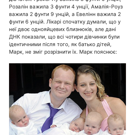
Розалін важила 3 фунти 4 унції, Амалія-Роуз
важила 2 фунти 9 унцій, а Евелінн важила 2
фунти 6 унцій. Лікарі спочатку думали, що у
неї двоє однояйцевих близнюків, але дані
ДНК показали, що всі чотири дівчинки були
ідентичними після того, як батько дітей,
Марк, не зміг розрізнити їх. Марк пояснює: