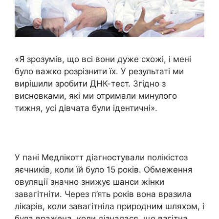
«Я зрозумів, що всі вони дуже схожі, і мені
було важко розрізнити їх. У результаті ми
вирішили зробити ДНК-тест. Згідно з
висновками, які ми отримали минулого
тижня, усі дівчата були ідентичні».
У пані Медлікотт діагностували полікістоз
яєчників, коли їй було 15 років. Обмеження
овуляції значно знижує шанси жінки
завагітніти. Через п’ять років вона вразила
лікарів, коли завагітніла природним шляхом, і
була вражена, коли дізналася, що вагітна