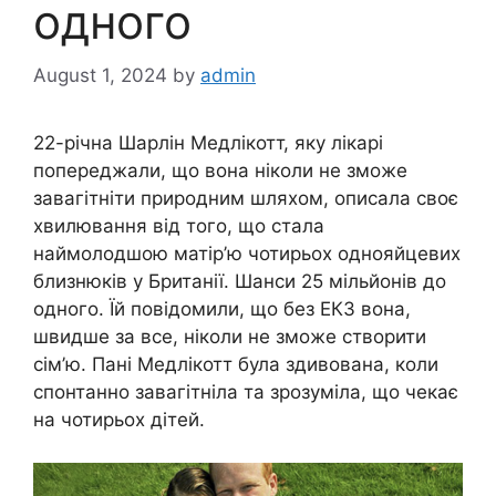
одного
August 1, 2024
by
admin
22-річна Шарлін Медлікотт, яку лікарі
попереджали, що вона ніколи не зможе
завагітніти природним шляхом, описала своє
хвилювання від того, що стала
наймолодшою матір’ю чотирьох однояйцевих
близнюків у Британії. Шанси 25 мільйонів до
одного. Їй повідомили, що без ЕКЗ вона,
швидше за все, ніколи не зможе створити
сім’ю. Пані Медлікотт була здивована, коли
спонтанно завагітніла та зрозуміла, що чекає
на чотирьох дітей.