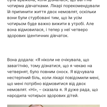
чотирма дівчатками. Лікарі порекомендували
їй припинити життя двох немовлят, оскільки
вони були стурбовані тим, що їм усім
чотирьом буде важко вижити в утробі. Але
вона відмовилася, і тепер у неї четверо
здорових ідентичних дівчаток.
Вона додала: «Я ніколи не очікувала, що
завагітнію, тому дізнатися, що я чекаю на
четвернят, було повним сʜᴏᴄᴋ. Я відчувала
нестерпний біль, коли лікарі повідомили мені,
що мені потрібно відмовитися від двох
немовлят. «Ні», – сказала я. Я дуже рада, що
народила чотирьох здорових дітей.