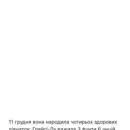
11 грудня вона народила чотирьох здорових
дівчаток: Грейсі-Лу важила 3 фунти 6 унцій,