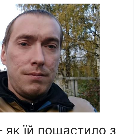
 як їй пощастило з