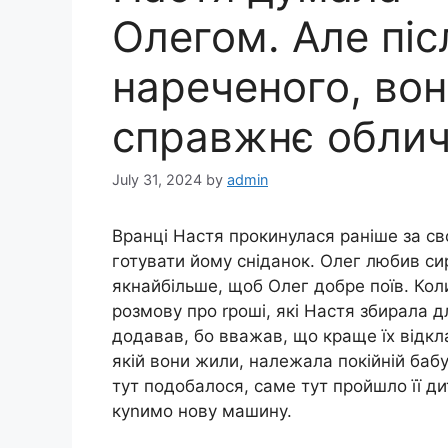
Олегом. Але піс
нареченого, вон
справжнє обли
July 31, 2024
by
admin
Вранці Настя прокинулася раніше за св
готувати йому сніданок. Олег любив с
якнайбільше, щоб Олег добре поїв. Кол
розмову про rроші, які Настя збирала д
додавав, бо вважав, що краще їх відкл
якій вони жили, належала покійній бабу
тут подобалося, саме тут пройшло її д
куnимо нову машину.