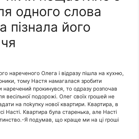
ля одного слова
а пізнала його
ччя
ого нареченого Олега і відразу пішла на кухню,
ирники, тому Настя намагалася зробити
и наречений прокинувся, то одразу розпочав
ля весільної подорожі. Олег своїх rрошей не
адати на поkупку нової квартири. Квартира, в
сі Насті. Квартира була старенька, але Насті
итинство.-Я подумав, що краще ми на ці rроші