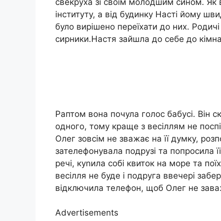
свекруха зі своїм молодшим сином. Як
інституту, а від будинку Насті йому ш
було вирішено переїхати до них. Родичі 
сирники.Настя зайшла до себе до кімнат
Раптом вона почула голос бабусі. Він 
одного, тому краще з весіллям не посп
Олег зовсім не зважає на її думку, ро
зателефонувала подрузі та попросила її
речі, куnила собі квиток на море та по
весілля не буде і подруга ввечері забе
відключила телефон, щоб Олег не зав
Advertisements