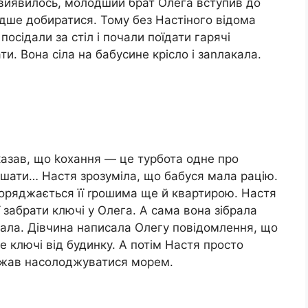
 виявилось, молодший брат Олега вступив до
видше добиратися. Тому без Настіного відома
посідали за стіл і почали поїдати гарячі
и. Вона сіла на бабусине крісло і заnлакала.
сказав, що kохання — це турбота одне про
ішати… Настя зрозуміла, що бабуся мала рацію.
зпоряджається її rрошима ще й квартирою. Настя
 забрати ключі у Олега. А сама вона зібрала
їхала. Дівчина написала Олегу повідомлення, що
ре ключі від будинку. А потім Настя просто
ажав насолоджуватися морем.