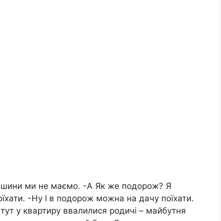
машини ми не маємо. -А Як же подорож? Я
поїхати. -Ну І в подорож можна на дачу поїхати.
І тут у квартиру ввалилися родичі – майбутня