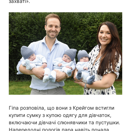
захваті».
Гіпа розповіла, що вони з Крейгом встигли
купити сумку з купою одягу для дівчаток,
включаючи дівчачі слюнявчики та пустушки.
Напередодні пологів пара навіть почала