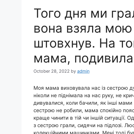
Того дня ми гра
вона взяла мою і
штовхнув. На т
мама, подивилас
October 28, 2022
by
admin
Моя мама виховувала нас із сестрою ду
ніколи не піднімала на нас руку, не кр
дивувалися, коли бачили, як інші мами 
сестрою не робили, мама спокійно пояс
краще чинити в тій чи іншій ситуації. 
з сестрою грали, сидячи на підлозі. Лю
колекційними машинками. Мені тоді було