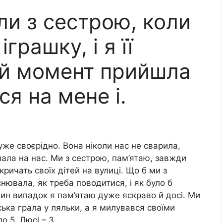
ли з сестрою, коли
грашку, і я її
ой момент прийшла
я на мене і.
же своєрідно. Вона ніколи нас не сварила,
ичала на нас. Ми з сестрою, пам’ятаю, завжди
кричать своїх дітей на вулиці. Що б ми з
нювала, як треба поводитися, і як було б
Один випадок я пам’ятаю дуже яскраво й досі. Ми
ська грала у ляльки, а я милувався своїми
 5, Люсі – 3.