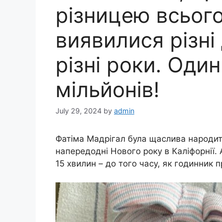
різницею всього
виявилися різні
різні роки. Один
мільйонів!
July 29, 2024
by
admin
Фатіма Мадрігал була щаслива народит
напередодні Нового року в Каліфорнії.
15 хвилин – до того часу, як годинник п