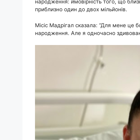
народження: ймовірність того, що близ
приблизно один до двох мільйонів.
Місіс Мадрігал сказала: “Для мене це б
народження. Але я одночасно здивован