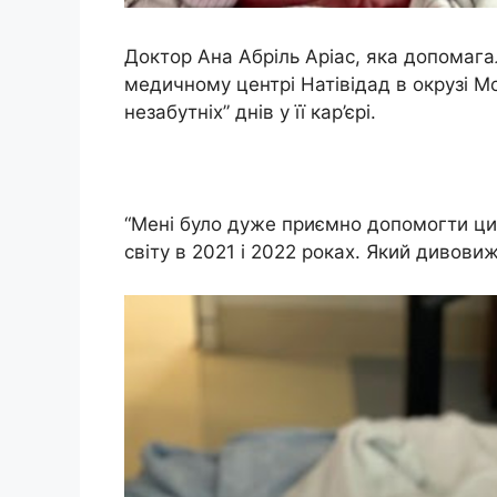
Доктор Ана Абріль Аріас, яка допомаг
медичному центрі Натівідад в окрузі Мо
незабутніх” днів у її кар’єрі.
“Мені було дуже приємно допомогти ц
світу в 2021 і 2022 роках. Який дивовиж