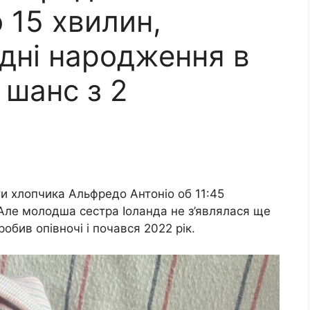
 15 хвилин,
 дні народження в
 шанс з 2
и хлопчика Альфредо Антоніо об 11:45
 Але молодша сестра Іоланда не з’являлася ще
робив опівночі і почався 2022 рік.