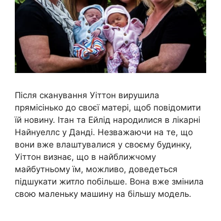
Після сканування Уіттон вирушила
прямісінько до своєї матері, щоб повідомити
їй новину. Ітан та Ейлід народилися в лікарні
Найнуеллс у Данді. Незважаючи на те, що
вони вже влаштувалися у своєму будинку,
Уіттон визнає, що в найближчому
майбутньому їм, можливо, доведеться
підшукати житло побільше. Вона вже змінила
свою маленьку машину на більшу модель.