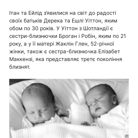
Ітан та Ейлід з’явилися на світ до радості
своїх батьків Дерека та Ешлі Уіттон, яким
обом по 30 років. У Уіттон з Шотландії є
сестри-близнючки Броган і Робін, яким по 21
року, а у її матері Жаклін Глен, 52-річної
жінки, також є сестра-близнючка Елізабет
Маккензі, яка представляє третє покоління
близнят.