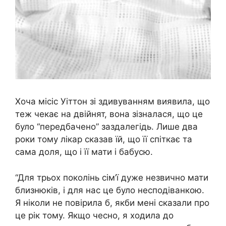
Хоча місіс Уіттон зі здивуванням виявила, що
теж чекає на двійнят, вона зізналася, що це
було “передбачено” заздалегідь. Лише два
роки тому лікар сказав їй, що її спіткає та
сама доля, що і її мати і бабусю.
“Для трьох поколінь сім’ї дуже незвично мати
близнюків, і для нас це було несподіванкою.
Я ніколи не повірила б, якби мені сказали про
це рік тому. Якщо чесно, я ходила до