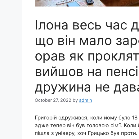
Ілона весь час д
що він мало зар
орав як проклят
вийшов на пенсі
дружина не дав
October 27, 2022
by
admin
Григорій одружився, коли йому було 18
адже тепер він був головою сім’ї. Коли 
пішла з універу, хоч Грицько був проти