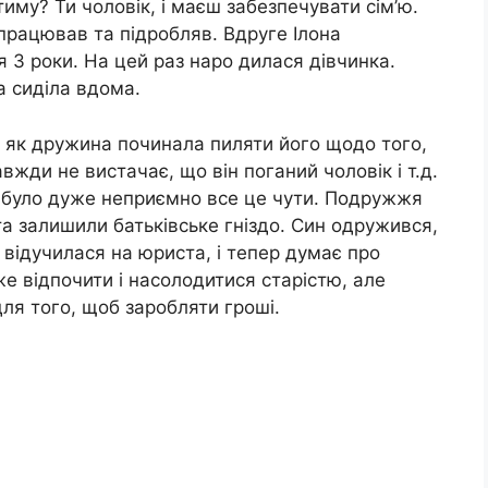
иму? Ти чоловік, і маєш забезпечувати сім’ю.
 працював та підробляв. Вдруге Ілона
я 3 роки. На цей раз наро дилася дівчинка.
а сиділа вдома.
– як дружина починала пиляти його щодо того,
вжди не вистачає, що він поганий чоловік і т.д.
у було дуже неприємно все це чути. Подружжя
та залишили батьківське гніздо. Син одружився,
 відучилася на юриста, і тепер думає про
же відпочити і насолодитися старістю, але
для того, щоб заробляти гроші.