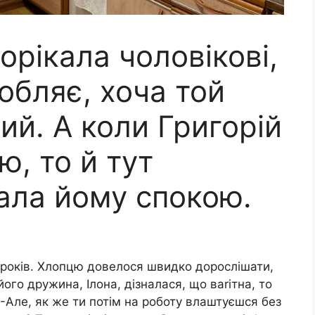
орікала чоловікові,
обляє, хоча той
ий. А коли Григорій
ю, то й тут
ала йому спокою.
 років. Хлопцю довелося швидко дорослішати,
його дружина, Ілона, дізналася, що ваrітна, то
. -Але, як же ти потім на роботу влаштуєшся без