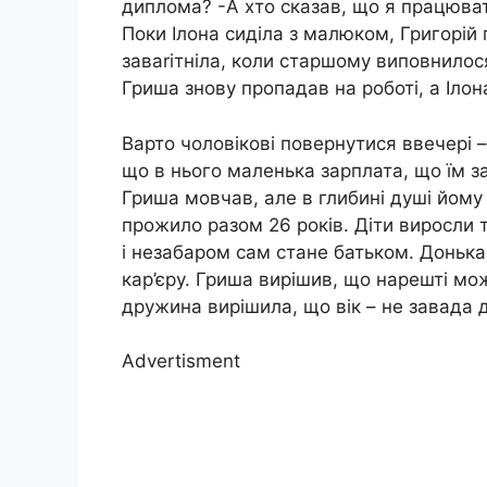
диплома? -А хто сказав, що я працюват
Поки Ілона сиділа з малюком, Григорій
заваrітніла, коли старшому виповнилос
Гриша знову пропадав на роботі, а Ілон
Варто чоловікові повернутися ввечері 
що в нього маленька зарплата, що їм за
Гриша мовчав, але в глибині душі йом
прожило разом 26 років. Діти виросли 
і незабаром сам стане батьком. Донька
кар’єру. Гриша вирішив, що нарешті мо
дружина вирішила, що вік – не завада 
Advertisment