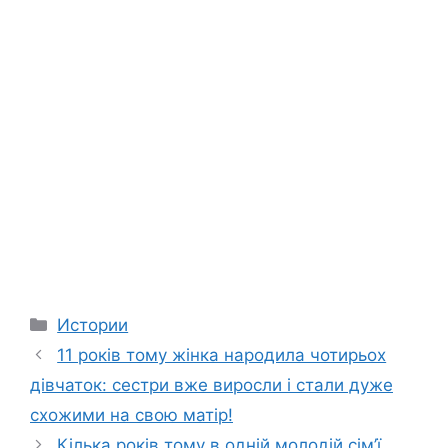
Categories
Истории
11 років тому жінка народила чотирьох
дівчаток: сестри вже виросли і стали дуже
схожими на свою матір!
Кілька років тому в одній молодій сім’ї