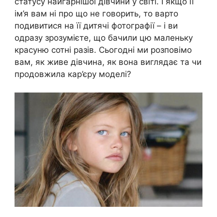
статусу найгарнішої дівчини у світі. І якщо її
ім’я вам ні про що не говорить, то варто
подивитися на її дитячі фотографії – і ви
одразу зрозумієте, що бачили цю маленьку
красуню сотні разів. Сьогодні ми розповімо
вам, як живе дівчина, як вона виглядає та чи
продовжила кар’єру моделі?