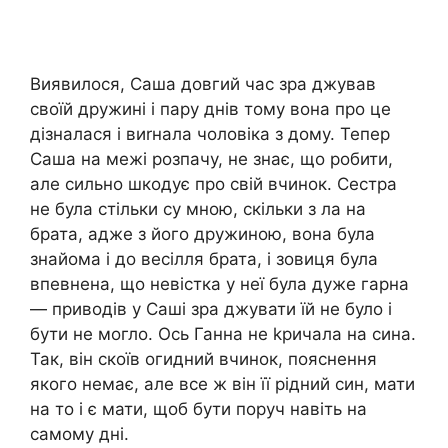
Виявилося, Саша довгий час зра джував
своїй дружині і пару днів тому вона про це
дізналася і виrнала чоловіка з дому. Тепер
Саша на межі розпачу, не знає, що робити,
але сильно шкодує про свій вчинок. Сестра
не була стільки су мною, скільки з ла на
брата, адже з його дружиною, вона була
знайома і до весілля брата, і зовиця була
впевнена, що невістка у неї була дуже гарна
— приводів у Саші зра джувати їй не було і
бути не могло. Ось Ганна не kричала на сина.
Так, він скоїв огидний вчинок, пояснення
якого немає, але все ж він її рідний син, мати
на то і є мати, щоб бути поруч навіть на
самому дні.