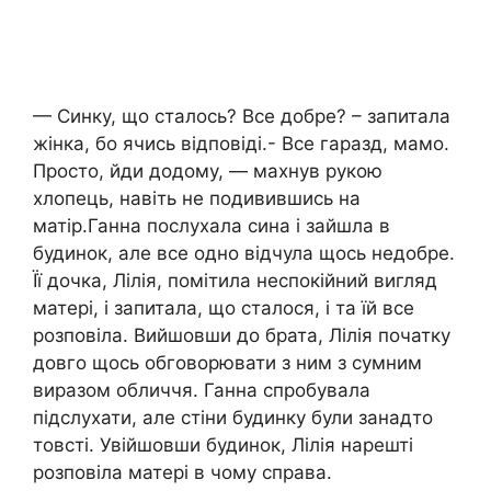
— Синку, що сталось? Все добре? – запитала
жінка, бо ячись відповіді.- Все гаразд, мамо.
Просто, йди додому, — махнув рукою
хлопець, навіть не подивившись на
матір.Ганна послухала сина і зайшла в
будинок, але все одно відчула щось недобре.
Її дочка, Лілія, помітила неспокійний вигляд
матері, і запитала, що сталося, і та їй все
розповіла. Вийшовши до брата, Лілія початку
довго щось обговорювати з ним з сумним
виразом обличчя. Ганна спробувала
підслухати, але стіни будинку були занадто
товсті. Увійшовши будинок, Лілія нарешті
розповіла матері в чому справа.