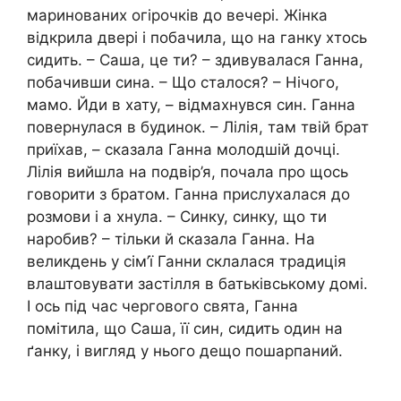
маринованих огірочків до вечері. Жінка
відкрила двері і побачила, що на ганку хтось
сидить. – Саша, це ти? – здивувалася Ганна,
побачивши сина. – Що сталося? – Нічого,
мамо. Йди в хату, – відмахнувся син. Ганна
повернулася в будинок. – Лілія, там твій брат
приїхав, – сказала Ганна молодшій дочці.
Лілія вийшла на подвір’я, почала про щось
говорити з братом. Ганна прислухалася до
розмови і а хнула. – Синку, синку, що ти
наробив? – тільки й сказала Ганна. На
великдень у сім’ї Ганни склалася традиція
влаштовувати застілля в батьківському домі.
І ось під час чергового свята, Ганна
помітила, що Саша, її син, сидить один на
ґанку, і вигляд у нього дещо пошарпаний.