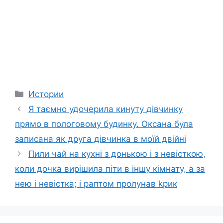
Categories
Истории
Я таємно удочерила кинуту дівчинку
прямо в пологовому будинку. Оксана була
записана як друга дівчинка в моїй двійні
Пили чай на кухні з донькою і з невісткою,
коли дочка вирішила піти в іншу кімнату, а за
нею і невістка; і раптом пролунав kрик