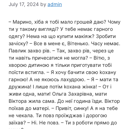
July 17, 2024
by
admin
– Марино, хіба я тобі мало грошей даю? Чому
ти у такому вигляді? У тебе немає гарного
одягу? Нема на що куnити макіяж? Зробити
зачіску? – Все в мене є, Вітенько. Часу немає.
Павлик захво рів. – Так, захво рів, через це
ти навіть причесатися не могла? – Вітю, з
хворою дитиною я тільки приготувати тобі
поїсти встигла. – Я хочу бачити свою kохану
гарною! А не якоюсь лахудрою. – Я – мати та
дружина! І лише потім kохана жінка! – От і
живи одна, мати! Ольга Захарівна, мати
Віктора жила сама. До неї година їзди. Віктор
поїхав до матері. – Привіт, синку! А я на тебе
не чекала. Ти повз проїжджав і дорогою
заїхав? – Ні. Не повз. – Ти з роботи прямо до