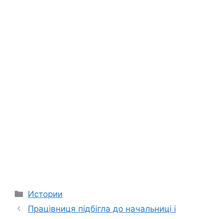
Categories
Истории
Працівниця підбігла до начальниці і