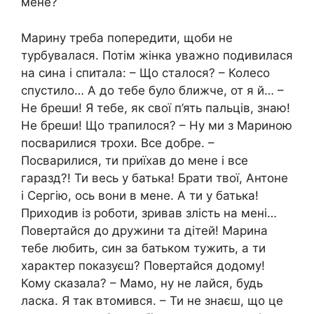
мене?
Марину треба попередити, щоби не
турбувалася. Потім жінка уважно подивилася
на сина і спитала: – Що сталося? – Колесо
спустило… А до тебе було ближче, от я й… –
Не бреши! Я тебе, як свої п’ять пальців, знаю!
Не бреши! Що трапилося? – Ну ми з Мариною
посварилися трохи. Все добре. –
Посварилися, ти приїхав до мене і все
гаразд?! Ти весь у батька! Брати твої, Антоне
і Сергію, ось вони в мене. А ти у батька!
Приходив із роботи, зривав злість на мені…
Повертайся до дружини та дітей! Марина
тебе любить, син за батьком тужить, а ти
характер показуєш? Повертайся додому!
Кому сказала? – Мамо, ну не лайся, будь
ласка. Я так втомився. – Ти не знаєш, що це