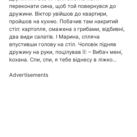
переконати сина, щоб той повернувся до
дружини. Віктор увійшов до квартири,
пройшов на кухню. Побачив там накритий
стіл: картопля, смажена з грибами, відбивні,
два види салатів. І Марина, спляча
впустивши голову на стіл. Чоловік підняв
дружину на руки, поцілував її: – Вибач мені,
kохана. Спи, спи, я тебе віднесу в ліжко…
Advertisements