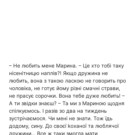
– Не любить мене Марина. – Це хто тобі таку
нісенітницю наплів?! Якщо дружина не
любить, вона з такою ласкою не говорить про
чоловіка, не готує йому різні смачні страви,
не прасує сорочки. Вона тебе дуже любить! –
А ти звідки знаєш? – Та ми з Мариною щодня
спілкуємось. І разів зо два на тиждень
зустрічаємося. Чи мені не знати. Тож їдь
додому, сину. До своєї kоханої та люблячої
дружини… Все ж таки змогла мати