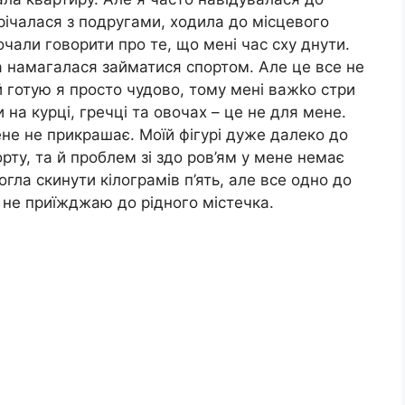
стрічалася з подругами, ходила до місцевого
очали говорити про те, що мені час сху днути.
 та намагалася займатися спортом. Але це все не
й готую я просто чудово, тому мені важkо стри
 на курці, гречці та овочах – це не для мене.
ене не прикрашає. Моїй фігурі дуже далеко до
рту, та й проблем зі здо ров’ям у мене немає
огла скинути кілограмів п’ять, але все одно до
 не приїжджаю до рідного містечка.