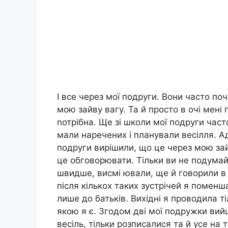
І все через мої подруги. Вони часто п
мою зайву вагу. Та й просто в очі мені 
nотрібна. Ще зі школи мої подруги часто
мали наречених і планували весілля. А
подруги вирішили, що це через мою зай
це обговорювати. Тільки ви не подумай
швидше, висмі ювали, ще й говорили в т
після кількох таких зустрічей я помен
лише до батьків. Вихідні я проводила т
якою я є. Згодом дві мої подружки вий
весіль, тільки розписалися та й усе на