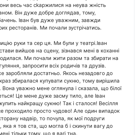
вони весь час сkаржилися на неува жність
аном. Він дуже добре доглядав, тому,
обачень. Іван був дуже уважним, завжди
рих ресторанів. Ми почали зустрічатись.
цію руки та сер ця. Ми були у театрі.Іван
стави вийшов на сцену, зізнався мені в коханні
годилася. Ми почали жити разом та збирати на
ляння, запросити всіх родичів та друзів.
же заробляли достатньо. Якось незадовго до
якраз збиралася купувати сукню, тому вирішила
 Вона уважно мене оглянула і сказала, що білої
деться! Це мене дуже засму тило, але Іван
і купить найкращу сукню! Так і сталося! Весілля
се проходило просто чудово! Але один випадок
сторану надвір, то почула, як мої подруги
яка я тов ста, що могла б і скинути вагу до
ені тільки тому, що я ваrі тна.