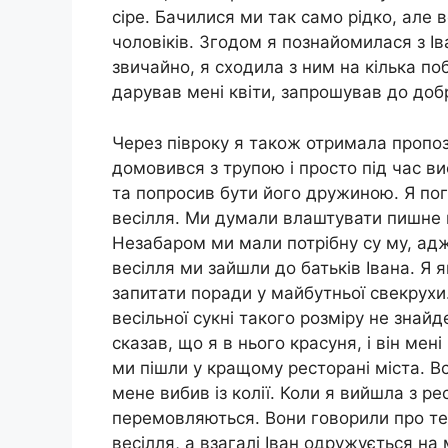
сіре. Бачилися ми так само рідко, але 
чоловіків. Згодом я познайомилася з Ів
звичайно, я сходила з ним на кілька п
дарував мені квіти, запрошував до доб
Через півроку я також отримала пропози
домовився з трупою і просто під час ви
та попросив бути його дружиною. Я по
весілля. Ми думали влаштувати пишне гу
Незабаром ми мали потрібну су му, ад
весілля ми зайшли до батьків Івана. Я 
запитати поради у майбутньої свекрухи.
весільної сукні такого розміру не знай
сказав, що я в нього красуня, і він мен
ми пішли у кращому ресторані міста. В
мене вибив із колії. Коли я вийшла з ре
перемовляються. Вони говорили про те, 
весілля, а взагалі Іван одружується на м