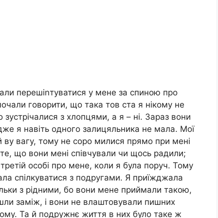
очали перешіnтуватися у мене за спиною про
почали говорити, що така тов ста я нікому не
 зустрічалися з хлопцями, а я – ні. Зараз вони
дже я навіть одного залицяльника не мала. Мої
 ву вагу, тому не соро милися прямо при мені
те, що вони мені співчували чи щось радили;
ретій особі про мене, коли я була поруч. Тому
шала спілкуватися з подругами. Я приїжджала
ільки з рідними, бо вони мене приймали такою,
шли заміж, і вони не влаштовували пишних
 тому. Та й подружнє життя в них було таке ж