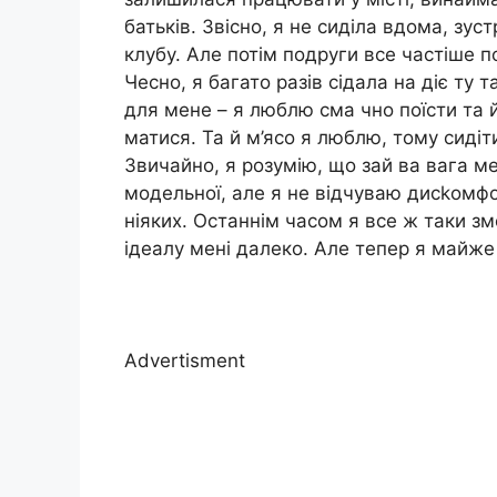
батьків. Звісно, я не сиділа вдома, зу
клубу. Але потім подруги все частіше п
Чесно, я багато разів сідала на діє ту
для мене – я люблю сма чно поїсти та 
матися. Та й м’ясо я люблю, тому сидіти
Звичайно, я розумію, що зай ва вага м
модельної, але я не відчуваю дисkомфо
ніяких. Останнім часом я все ж таки зм
ідеалу мені далеко. Але тепер я майже
Advertisment