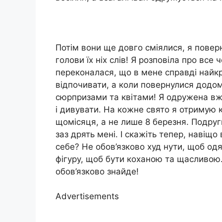
Потім вони ще довго сміялися, я повер
голови їх ніх слів! Я розповіла про все ч
переконалася, що в мене справді найкра
відпочивати, а коли повернулися додом
сюрпризами та квітами! Я одружена вже
і дивувати. На кожне свято я отримую к
щомісяця, а не лише 8 березня. Подру
заз дрять мені. І скажіть тепер, наві
себе? Не обов’язково худ нути, щоб одя
фігуру, щоб бути коханою та щасливою
обов’язково знайде!
Advertisements