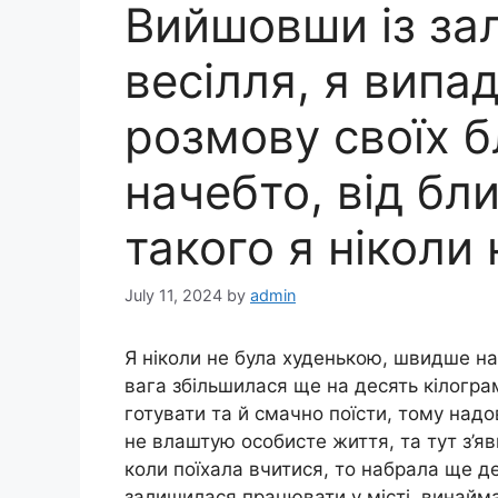
Вийшовши із за
весілля, я випа
розмову своїх б
начебто, від бл
такого я ніколи 
July 11, 2024
by
admin
Я ніколи не була худенькою, швидше нав
вага збільшилася ще на десять кілогра
готувати та й смачно поїсти, тому над
не влаштую особисте життя, та тут з’яв
коли поїхала вчитися, то набрала ще де
залишилася працювати у місті, винайма