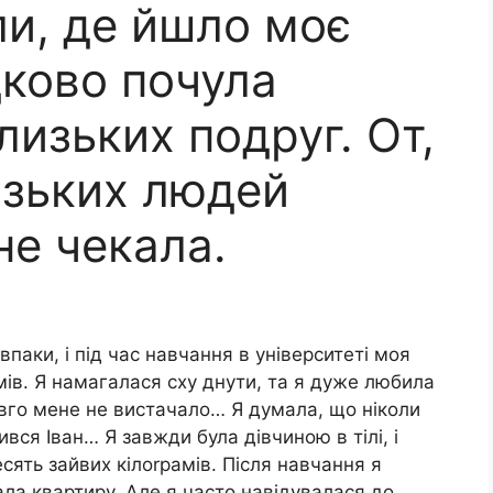
ли, де йшло моє
дково почула
лизьких подруг. От,
изьких людей
не чекала.
паки, і під час навчання в університеті моя
мів. Я намагалася сху днути, та я дуже любила
овго мене не вистачало… Я думала, що ніколи
ився Іван… Я завжди була дівчиною в тілі, і
сять зайвих кілоrрамів. Після навчання я
ла квартиру. Але я часто навідувалася до