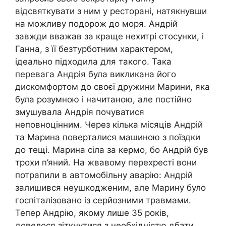
відсвяткувати з ним у ресторані, натякнувши
на можливу подорож до моря. Андрій
завжди вважав за краще нехитрі стосунки, і
Ганна, з її безтурботним характером,
ідеально підходила для такого. Така
перевага Андрія була викликана його
дискомфортом до своєї дружини Марини, яка
була розумною і начитаною, але постійно
змушувала Андрія почуватися
неповноцінним. Через кілька місяців Андрій
та Марина поверталися машиною з поїздки
до тещі. Марина сіла за кермо, бо Андрій був
трохи п’яний. На жвавому перехресті вони
потрапили в автомобільну аварію: Андрій
залишився неушкодженим, але Марину було
госпіталізовано із серйозними травмами.
Тепер Андрію, якому лише 35 років,
довелося зіткнутися з необхідністю дбати