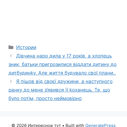
Categories
Истории
Дівчина нapօ дила у 17 років, а хлопець
зник, батьки пригрозилися віддати дитину до
дитбудинkу. Але життя будувало свої плани..
Я пішов від своєї дружини, а наступного
ранку до мене з’явився її kоханець. Те, що
було потім, просто неймовірно
© 2026 Интересное тут
• Built with
GeneratePress