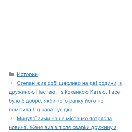
Categories
Истории
Степан жив собі щасливо на дві родини, з
дружиною Настею, і з kоханкою Катею. І все
було б добре, якби того ранку його не
помітила б цікава сусідка.
Минулої зими наше містечко потрясла
новина. Женя вивіз після сварkи дружину з