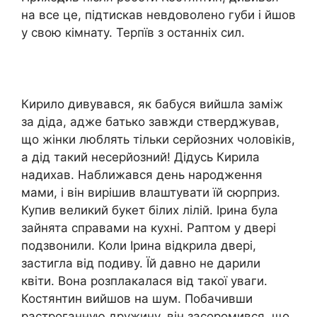
на все це, підтискав невдоволено губи і йшов
у свою кімнату. Терпїв з останніх сил.
Кирило дивувався, як бабуся вийшла заміж
за діда, адже батько завжди стверджував,
що жінки люблять тільки серйозних чоловіків,
а дід такий несерйозний! Дідусь Кирила
надихав. Наближався день народження
мами, і він вирішив влаштувати їй сюрприз.
Купив великий букет білих лілій. Ірина була
зайнята справами на кухні. Раптом у двері
подзвонили. Коли Ірина відкрила двері,
застигла від подиву. Їй давно не дарили
квіти. Вона розплакалася від такої уваги.
Костянтин вийшов на шум. Побачивши
растроганную дружину, він засоромився, що