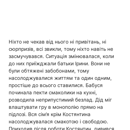
Ніхто не чекав від нього ні привітань, ні
сюрпризів, всі звикли, тому ніхто навіть не
засмучувався. Ситуація змінювалася, коли
до них приїжджали батьки Ірини. Вони не
були обтяжені забобонами, тому
насолоджувалися життям та один одним,
простіше до всього ставилися. Бабуся
починала пекти смаколики на кухні,
розводила неприпустимий безлад. Дід міг
влаштувати гру в монополію прямо на
підлозі. Вся сім’я крім Костянтина
насолоджувалася смакотою і свободою.
Приходив після роботи Костянтин, дивився