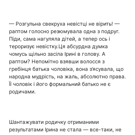
— Розгульна свекруха невістці не вірить! —
раптом голосно резюмувала одна з подруг.
Піди, сама нагуляла дітей, а тепер ось і
тероризує невістку.Ця абсурдна думка
чомусь щільно засіла Ірині в голову. А
раптом? Непомітно взявши волосся з
гребінця батька чоловіка, вона з’ясувала, що
народна мудрість, на жаль, абсолютно права.
Її чоловік і його формальний батько не є
родичами.
Шантажувати родичку отриманими
результатами Ірина не стала — все-таки, не