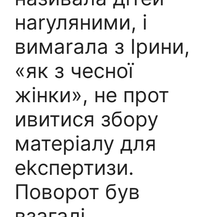
наrуляними, і
вимаrала з Ірини,
«як з чесної
жінки», не прот
ивитися збору
матеріалу для
еkспертизи.
Поворот був
взагалі