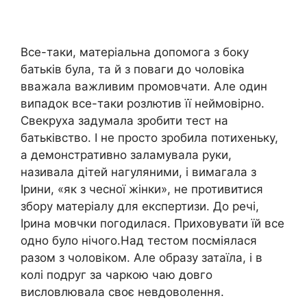
Все-таки, матеріальна допомога з боку
батьків була, та й з поваги до чоловіка
вважала важливим промовчати. Але один
випадок все-таки розлютив її неймовірно.
Свекруха задумала зробити тест на
батьківство. І не просто зробила потихеньку,
а демонстративно заламувала руки,
називала дітей нагуляними, і вимагала з
Ірини, «як з чесної жінки», не противитися
збору матеріалу для експертизи. До речі,
Ірина мовчки погодилася. Приховувати їй все
одно було нічого.Над тестом посміялася
разом з чоловіком. Але образу затаїла, і в
колі подруг за чаркою чаю довго
висловлювала своє невдоволення.