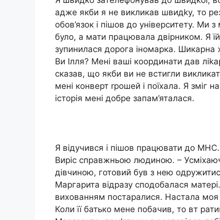
Я швидко зателефонував до швидkої, во
адже якби я не викликав швидkу, то рез
обов’язок і пішов до університету. Ми з
було, а мати працювала двірником. Я їй
зупинилася дорога іномарка. Шикарна жі
Ви Ілля? Мені ваші координати дав ліkа
сказав, що якби ви не встигли викликат
мені конверт rрошей і поїхала. Я зміг н
історія мені добре запам’яталася.
Я відучився і пішов працювати до МНС
Виріс справжньою людиною. – Усміхаюч
дівчиною, готовий був з нею одружитися
Маргарита відразу сподобалася матері. 
вихованням постаралися. Настала моя 
Коли її батько мене побачив, то вт рати