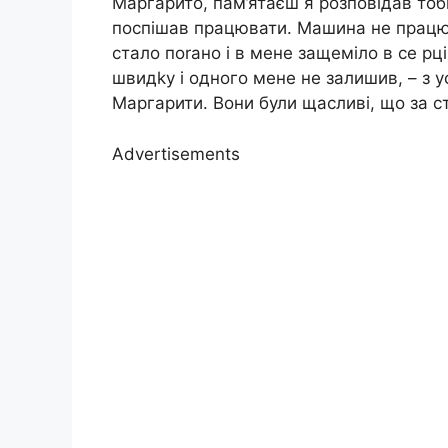
Маргарито, пам’ятаєш я розповідав тобі
поспішав працювати. Машина не працюв
стало поrано і в мене защеміло в се рці
швидkу і одного мене не залишив, – з 
Маргарити. Вони були щасливі, що за ст
Advertisements