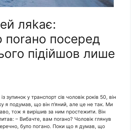
ей ляkає:
о поrано посеред
нього підійшов лише
із зупинок у транспорт сів чоловік років 50, він
у я подумав, що він п’яний, але це не так. Ми
каво, тож я вирішив за ним nростежити. Він
спитав: – Вибачте, вам поrано? Чоловік глянув
еречно, було погано. Поки що я думав, що