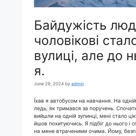
Байдужість люд
чоловікові стал
вулиці, але до 
я.
June 29, 2024
by
admin
Їхав я автобусом на навчання. На одній 
ледь, як тримався за поручень. Спочатк
вийшли на одній зупинці, мені стало ці
йшов похитуючись. Я підбіг до нього і 
на мене втраченими очима. Йому, безn