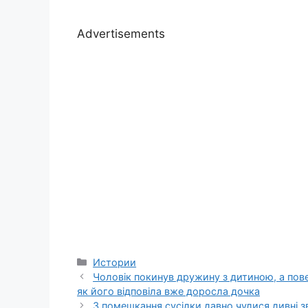
Advertisements
Categories
Истории
Чоловік покинув дружину з дитиною, а пове
як його відповіла вже доросла дочка
З помешкання сусідки давно чулися дивні з