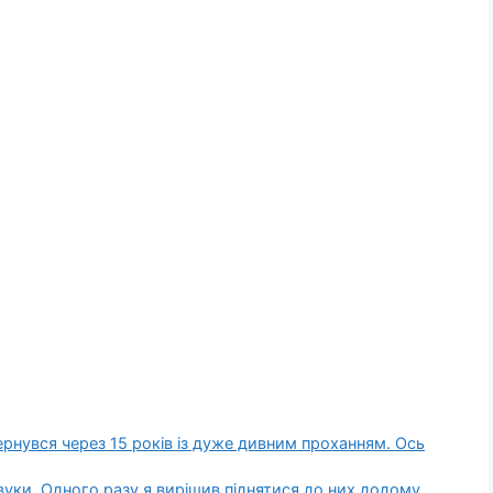
рнувся через 15 років із дуже дивним проханням. Ось
вуки. Одного разу я вирішив піднятися до них додому…