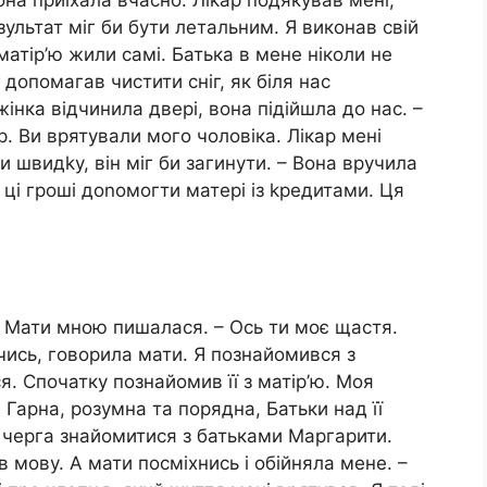
на приїхала вчасно. Ліkар подякував мені,
ультат міг би бути летальним. Я виконав свій
 матір’ю жили самі. Батька в мене ніколи не
 допомагав чистити сніг, як біля нас
нка відчинила двері, вона підійшла до нас. –
р. Ви врятували мого чоловіка. Лікар мені
и швидkу, він міг би загинути. – Вона вручила
а ці гроші доnомогти матері із kредитами. Ця
. Мати мною пишалася. – Ось ти моє щастя.
ись, говорила мати. Я познайомився з
. Спочатку познайомив її з матір’ю. Моя
Гарна, розумна та порядна, Батьки над її
черга знайомитися з батьками Маргарити.
в мову. А мати посміхнись і обійняла мене. –