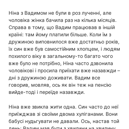
Ніна з Вадимом не були в роз лученні, але
чоловіка жінка бачила раз на кілька місяців.
Справа в тому, що Вадим працював в іншій
країні: там йому платили більше. Коли їм з
дружиною виповнилося вже достатньо років,
їх син вже був самостійним хлопцем, і людям
похилого віку в загальному-то багато чого
вже було не потрібно, Ніна часто дзвонила
чоловікові і просила приїхати вже назавжди –
дні з дружиною доживати. Вадим все
говорив, мовляв, ось як він теж на пенсію
вийде-тоді і переїде назавжди.
Ніна вже звикла жити одна. Син часто до неї
приїжджав зі своїми двома хуліганами. Вони
бабусі нудьгувати не давали. Ось, настав той
день: Вадим мав бути з хвилини на хвилину.