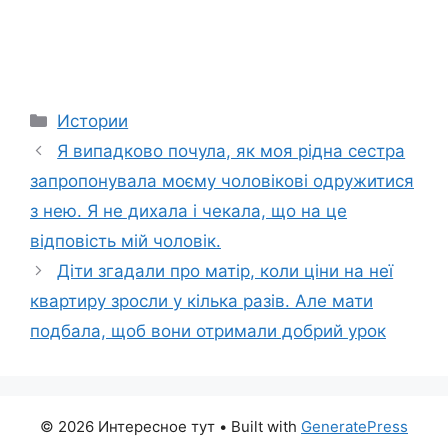
Categories
Истории
Я випадково почула, як моя рідна сестра
запропонувала моєму чоловікові одружитися
з нею. Я не дихала і чекала, що на це
відповість мій чоловік.
Діти згадали про матір, коли ціни на неї
квартиру зросли у кілька разів. Але мати
подбала, щоб вони отримали добрий урок
© 2026 Интересное тут
• Built with
GeneratePress