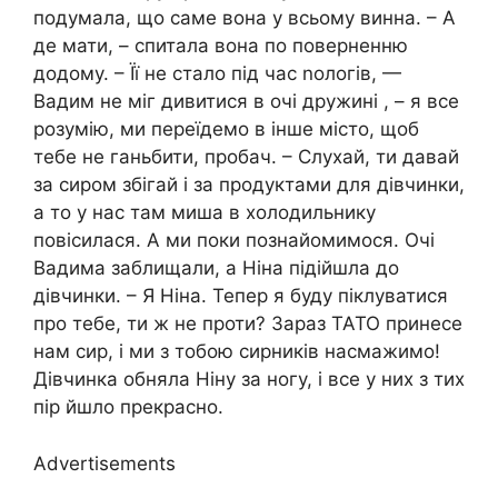
подумала, що саме вона у всьому винна. – А
де мати, – спитала вона по поверненню
додому. – Її не стало під час nологів, —
Вадим не міг дивитися в очі дружині , – я все
розумію, ми переїдемо в інше місто, щоб
тебе не ганьбити, пробач. – Слухай, ти давай
за сиром збігай і за продуктами для дівчинки,
а то у нас там миша в холодильнику
повісилася. А ми поки познайомимося. Очі
Вадима заблищали, а Ніна підійшла до
дівчинки. – Я Ніна. Тепер я буду піклуватися
про тебе, ти ж не проти? Зараз ТАТО принесе
нам сир, і ми з тобою сирників насмажимо!
Дівчинка обняла Ніну за ногу, і все у них з тих
пір йшло прекрасно.
Advertisements