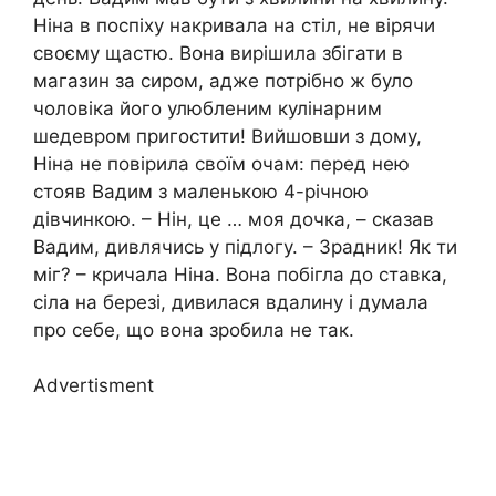
Ніна в поспіху накривала на стіл, не вірячи
своєму щастю. Вона вирішила збігати в
магазин за сиром, адже потрібно ж було
чоловіка його улюбленим кулінарним
шедевром пригостити! Вийшовши з дому,
Ніна не повірила своїм очам: перед нею
стояв Вадим з маленькою 4-річною
дівчинкою. – Нін, це … моя дочка, – сказав
Вадим, дивлячись у підлогу. – Зрадник! Як ти
міг? – кричала Ніна. Вона побігла до ставка,
сіла на березі, дивилася вдалину і думала
про себе, що вона зробила не так.
Advertisment