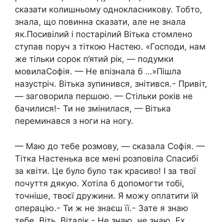
сказати колишньому однокласникову. Тобто,
знала, що повинна сказати, але не знала
як.Посивілий і постарілий Вітька стомлено
ступав поруч з тіткою Настею. «Господи, нам
же тільки сорок п’ятий рік, — подумки
мовилаСофія. — Не впізнала б …»Пішла
назустріч. Вітька зупинився, знітився.- Привіт,
— заговорила першою. — Стільки років не
бачилися!- Ти не змінилася, — Вітька
переминався з ноги на ногу.
— Маю до тебе розмову, — сказала Софія. —
Тітка Настенька все мені розповіла Спасибі
за квіти. Це було було так красиво! І за твої
почуття дякую. Хотіла б допомогти тобі,
точніше, твоєї дружини. Я можу оплатити їй
операцію.- Ти ж не знаєш її.- Зате я знаю
тебе, Віть. Віталік.- Не знаю, не знаю .Ех,