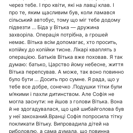
через тебе. І про квіти, які на лавці клав. І
про те, яким щасливим був, коли ламався
сільський автобус, тому що міг тебе додому
підвезти … Біда у Вітька — дружина
захворіла. Операція потрібна, а грошей
немає. Вітька всім допомагає, хто просить,
копійку до копійки тисне. Лікарі кваплять з
операцією. Батьків Вітька вже поховав. Я так
думаю: батько, Царство йому небесне, життя
Вітька перепсував. А може, так воно повинно
було бути … Досить про сумне. Я рада, що у
тебе все добре, сонечко .Подушки тітки були
м’якими і пахли дитинством. Але Софія не
могла заснути: не йшов з голови Вітька. Вона
й не здогадувалася, що цей шибайголова був
у неї закоханий.Вранці Софія попросила тітку
покликати Вітьку. Випровадила дітей на
риболовлю, а сама думала, що повинна