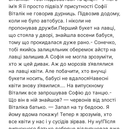
ім’я Я її просто підвіз.У присутності Софії
Віталік не говорив дурниць. Підвозив додому,
коли не було автобуса. І ніколи не
пропонував дружби.Перший букет на лавці,
що стояла у дворі, знайшла восени бабуся,
тому що прокидалася дуже рано.- Сонечко,
тобі якийсь залицяльник оберемок айстр на
лавці залишив.А Софія не могла зрозуміти,
хто ж цей дивак. Аж до морозів з’являлися
на лавці квіти. Але побачити, хто внучці
букети носить, бабусі не вдалосяНавесні
квіти знову з’явилися…. На випускному
Віталик все запрошував Софію до танцю.-
Що він в ній знайшов? — червонів від злості
Віталіка батько. — Запал на ту бедосю. Я
йому вдома покажу! Тепер я зрозумів, хто
все квіти у нас і у сусідів зірвав. Ну ну!Після
випускного батько добряче відлупцював вже