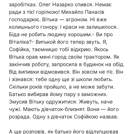
заробітках. Олег Назарко спився. Немає
ради з тієї горілкою! Михайло Панасів
господарює. Вітька — агроном. Ні вже
колишнього гонору. І краси не залишилося.
Біда не робить людину хорошим.- Ви про
Віталіка?- Витькой його тепер звуть. Я,
Софійка, таємницю тобі відкрию. Якось
Вітька орав мені город своїм трактором. Як
закінчив роботу, запросила в будинок на обід.
Від випивки відмовився. Він зовсім не п’є. Він
і зізнався: тебе одну ще зі школи любить.
Скільки років пройшло, а не може забути.
Батько вибирав йому пару з заможних.
Змусив Вітьку одружитися. Живуть, наче
чужі. Мають дівчаток-близнят. Вони — його
розрада. Одну з дівчаток Софійкою назвав.
А ще розповів, як батько його відлупцював