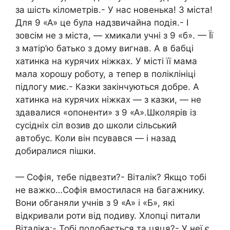
за шість кілометрів.- У нас новенька! З міста!
Для 9 «А» це була надзвичайна подія.- І
зовсім не з міста, — хмикали учні з 9 «б». — Її
з матір’ю батько з дому вигнав. А в бабці
хатинка на курячих ніжках. У місті її мама
мала хорошу роботу, а тепер в поліклініці
підлогу миє.- Казки закінчуються добре. А
хатинка на курячих ніжках — з казки, — не
здавалися «опоненти» з 9 «А».Школярів із
сусідніх сіл возив до школи сільський
автобус. Коли він псувався — і назад
добиралися пішки.
— Софія, тебе підвезти?- Віталік? Якщо тобі
не важко…Софія вмостилася на багажнику.
Вони обганяли учнів з 9 «А» і «Б», які
відкривали роти від подиву. Хлопці питали
Віталіка:- Тобі подобається та цяця?- У неї є