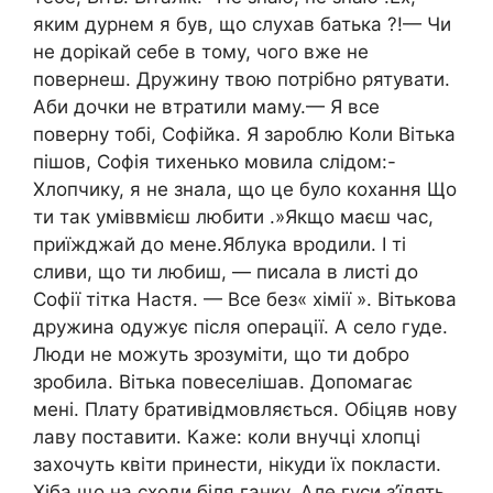
яким дурнем я був, що слухав батька ?!— Чи
не дорікай себе в тому, чого вже не
повернеш. Дружину твою потрібно рятувати.
Аби дочки не втратили маму.— Я все
поверну тобі, Софійка. Я зароблю Коли Вітька
пішов, Софія тихенько мовила слідом:-
Хлопчику, я не знала, що це було кохання Що
ти так уміввмієш любити .»Якщо маєш час,
приїжджай до мене.Яблука вродили. І ті
сливи, що ти любиш, — писала в листі до
Софії тітка Настя. — Все без« хімії ». Вітькова
дружина одужує після операції. А село гуде.
Люди не можуть зрозуміти, що ти добро
зробила. Вітька повеселішав. Допомагає
мені. Плату бративідмовляється. Обіцяв нову
лаву поставити. Каже: коли внучці хлопці
захочуть квіти принести, нікуди їх покласти.
Хіба що на сходи біля ганку. Але гуси з’їдять.