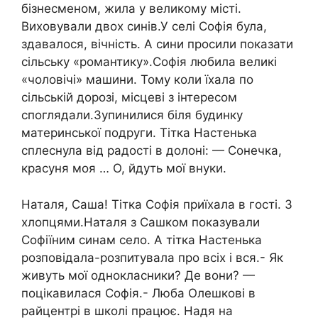
бізнесменом, жила у великому місті.
Виховували двох синів.У селі Софія була,
здавалося, вічність. А сини просили показати
сільську «романтику».Софія любила великі
«чоловічі» машини. Тому коли їхала по
сільській дорозі, місцеві з інтересом
споглядали.Зупинилися біля будинку
материнської подруги. Тітка Настенька
сплеснула від радості в долоні: — Сонечка,
красуня моя … О, йдуть мої внуки.
Наталя, Саша! Тітка Софія приїхала в гості. З
хлопцями.Наталя з Сашком показували
Софіїним синам село. А тітка Настенька
розповідала-розпитувала про всіх і вся.- Як
живуть мої однокласники? Де вони? —
поцікавилася Софія.- Люба Олешкові в
райцентрі в школі працює. Надя на