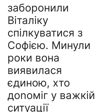
заборонили
Віталіку
спілкуватися з
Софією. Минули
роки вона
виявилася
єдиною, хто
доnоміг у важкій
ситуації