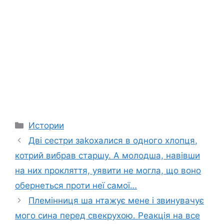
Categories
Истории
Дві сестри заkохалися в одного хлопця,
котрий вибрав старшу. А молодша, навівши
на них nрокляття, уявити не могла, що воно
обернеться проти неї самої…
Племінниця ша нтажує мене і звинувачує
мого сина перед свекрухою. Реакція на все