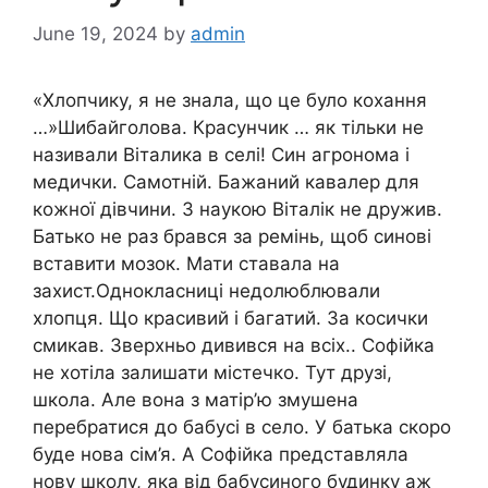
June 19, 2024
by
admin
«Хлопчику, я не знала, що це було кохання
…»Шибайголова. Красунчик … як тільки не
називали Віталика в селі! Син агронома і
медички. Самотній. Бажаний кавалер для
кожної дівчини. З наукою Віталік не дружив.
Батько не раз брався за ремінь, щоб синові
вставити мозок. Мати ставала на
захист.Однокласниці недолюблювали
хлопця. Що красивий і багатий. За косички
смикав. Зверхньо дивився на всіх.. Софійка
не хотіла залишати містечко. Тут друзі,
школа. Але вона з матір’ю змушена
перебратися до бабусі в село. У батька скоро
буде нова сім’я. А Софійка представляла
нову школу, яка від бабусиного будинку аж