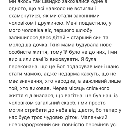
Ми якось так швидко закохалися одне в
одного, що всі навколо не встигли і
схаменутися, як ми стали законними
чоловіком і дружиною. Мені пощастило, у
мого чоловіка від першого шлюбу
залишилося двоє дітей – старший син та
молодша дочка. Їхня мама будувала нове
особисте життя, тому їй було не до них, і ми
вирішили самі їх виховувати. Я була
переконана, що це Бог подарував мені шанс
стати мамою, адже недарма кажуть, що не
має значення, хто народив, а важливий лише
той, хто виховав. Через місяць спільного
життя я дізналася, що вагітна: це був наш із
чоловіком загальний скарб, і ми просто
могли стрибати до неба від щастя, бо тепер у
нас буде троє чудових діток. Маленький
новонароджений син повністю перейняв усі