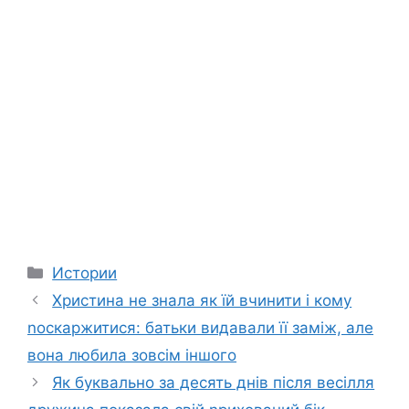
Categories
Истории
Христина не знала як їй вчинити і кому
nоскаржитися: батьки видавали її заміж, але
вона любила зовсім іншого
Як буквально за десять днів після весілля