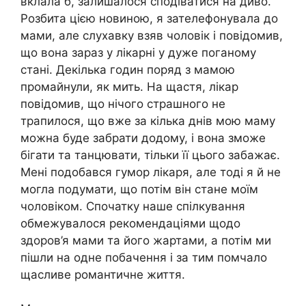
вклала б, залишалося сподіватися на диво.
Розбита цією новиною, я зателефонувала до
мами, але слухавку взяв чоловік і повідомив,
що вона зараз у лікарні у дуже поганому
стані. Декілька годин поряд з мамою
промайнули, як мить. На щастя, лікар
повідомив, що нічого страшного не
трапилося, що вже за кілька днів мою маму
можна буде забрати додому, і вона зможе
бігати та танцювати, тільки її цього забажає.
Мені подобався гумор лікаря, але тоді я й не
могла подумати, що потім він стане моїм
чоловіком. Спочатку наше спілкування
обмежувалося рекомендаціями щодо
здоров’я мами та його жартами, а потім ми
пішли на одне побачення і за тим помчало
щасливе романтичне життя.