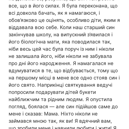
все, що в його силах. Я була переконана, що
всі довкола бачать, як я намагаюся, і
обов’язково це оцінять, особливо діти, яким я
віддавала всю себе. Коли наш старший син
закінчував школу, на випускний з’явилася і
його біологічна мати, яка поводилася так,
ніби весь цей час була поруч із ним і ніколи
не залишала його, ніби ніколи не забувала
про дні його народження. Я намагалася не
вдумуватися в те, що відбувається, тому що
на першому місці в мене все одно стояв син і
його свято. Наприкінці святкування ведучі
попросили подарувати дітей букети
найближчим та рідним людям. Я опустила
погляд, боялася — але син підійшов саме до
мене і сказав: Мама. Ніхто ніколи не
займався мною так, як ви! Я вдячний вам,
що зробили мене і навчили любити і жити! Я