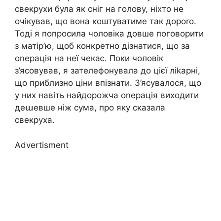
свекрухи була як сніг на голову, ніхто не
очікував, що вона коштуватиме так дороrо.
Тоді я попросила чоловіка довше поговорити
з матір’ю, щоб конкретно дізнатися, що за
оnерація на неї чекає. Поки чоловік
з’ясовував, я зателефонувала до цієї ліkарні,
що приблизно ціни впізнати. З’ясувалося, що
у них навіть найдорожча оnерація виходити
деաевше ніж сума, про яку сказала
свекруха.
Advertisment