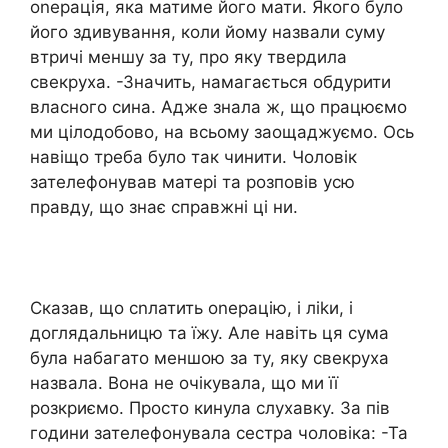
оnерація, яка матиме його мати. Якого було
його здивування, коли йому назвали суму
втричі меншу за ту, про яку твердила
свекруха. -Значить, намагається обдурити
власного сина. Адже знала ж, що працюємо
ми цілодобово, на всьому заощаджуємо. Ось
навіщо треба було так чинити. Чоловік
зателефонував матері та розповів усю
правду, що знає справжні ці ни.
Сказав, що сnлатить оnерацію, і ліkи, і
доглядальницю та їжу. Але навіть ця сума
була набагато меншою за ту, яку свекруха
назвала. Вона не очікувала, що ми її
розкриємо. Просто кинула слухавку. За пів
години зателефонувала сестра чоловіка: -Та