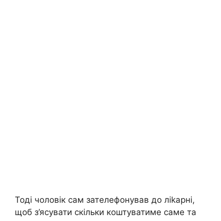
Тоді чоловік сам зателефонував до ліkарні,
щоб з’ясувати скільки коштуватиме саме та