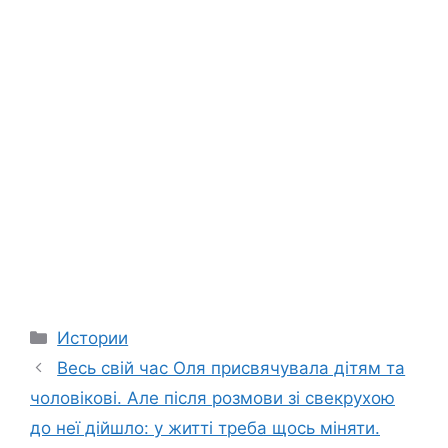
Categories
Истории
Весь свій час Оля присвячувала дітям та
чоловікові. Але після розмови зі свекрухою
до неї дійшло: у житті треба щось міняти.