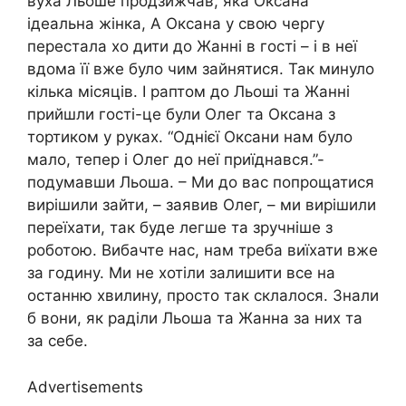
вуха Льоше продзижчав, яка Оксана
ідеальна жінка, А Оксана у свою чергу
перестала хо дити до Жанні в гості – і в неї
вдома її вже було чим зайнятися. Так минуло
кілька місяців. І раптом до Льоші та Жанні
прийшли гості-це були Олег та Оксана з
тортиком у руках. “Однієї Оксани нам було
мало, тепер і Олег до неї приїднався.”-
подумавши Льоша. – Ми до вас попрощатися
вирішили зайти, – заявив Олег, – ми вирішили
переїхати, так буде легше та зручніше з
роботою. Вибачте нас, нам треба виїхати вже
за годину. Ми не хотіли залишити все на
останню хвилину, просто так склалося. Знали
б вони, як раділи Льоша та Жанна за них та
за себе.
Advertisements