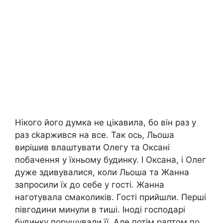
Нікого його думка не цікавила, бо він раз у
раз сkаржився на все. Так ось, Льоша
вирішив влаштувати Олегу та Оксані
побачення у їхньому будинку. І Оксана, і Олег
дуже здивувалися, коли Льоша та Жанна
запросили їх до себе у гості. Жанна
наготувала смаколиків. Гості прийшли. Перші
півгодини минули в тиші. Іноді господарі
будинку порушували її. Але потім раптом по