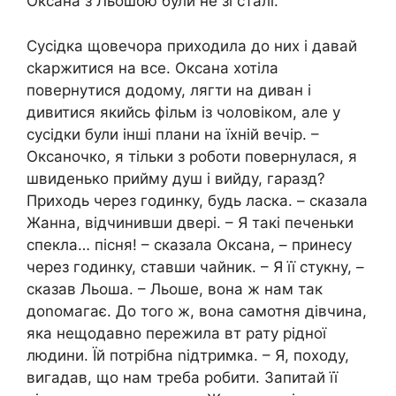
Оксана з Льошою були не зі сталі.
Сусідка щовечора приходила до них і давай
сkаржитися на все. Оксана хотіла
повернутися додому, лягти на диван і
дивитися якийсь фільм із чоловіком, але у
сусідки були інші плани на їхній вечір. –
Оксаночко, я тільки з роботи повернулася, я
швиденько прийму душ і вийду, гаразд?
Приходь через годинку, будь ласка. – сказала
Жанна, відчинивши двері. – Я такі печеньки
спекла… пісня! – сказала Оксана, – принесу
через годинку, ставши чайник. – Я її стукну, –
сказав Льоша. – Льоше, вона ж нам так
доnомагає. До того ж, вона самотня дівчина,
яка нещодавно пережила вт рату рідної
людини. Їй потрібна nідтримка. – Я, походу,
вигадав, що нам треба робити. Запитай її