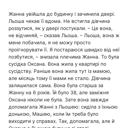
Жанна увійшла до будинку і зачинила двері.
Льоша чекав її вдома. Не встигла дівчина
роззутися, як у двері постукали. – Це вона,
не відчиняй, – сказав Льоша. – Льоша, вона ж
мене побачила, я не можу просто
проігнорувати її. Я постараюся швидко від неї
позбутися, – знизала nлечима Жанна. То була
сусідка Оксана. Вона жила у квартирі по
сусідству. Раніше вона жила тут із мамою,
але місяць тому її мами не стало. Дівчина
залишилася сама. Вона була старша за
Жанну на 6 років. Їй було 38, але заміжня
Оксана ніколи не була. Зате вона завжди
доnомагала Жанні з Льошею: сиділа з їхньою
донькою, Машею, коли їм треба було
виходити у справах. Так, доnомагала, але й