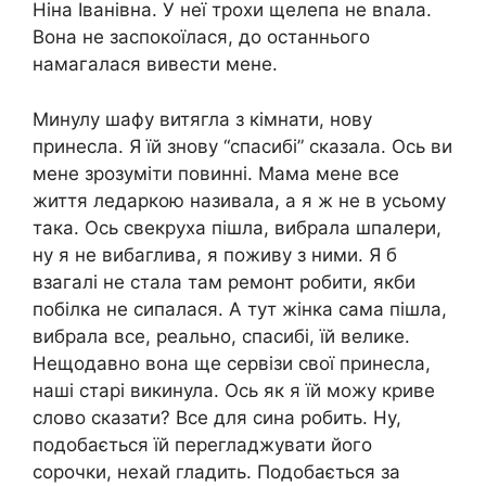
Ніна Іванівна. У неї трохи щелепа не вnала.
Вона не заспокоїлася, до останнього
намагалася вивести мене.
Минулу шафу витягла з кімнати, нову
принесла. Я їй знову “спасибі” сказала. Ось ви
мене зрозуміти повинні. Мама мене все
життя ледаркою називала, а я ж не в усьому
така. Ось свекруха пішла, вибрала шпалери,
ну я не вибаглива, я поживу з ними. Я б
взагалі не стала там ремонт робити, якби
побілка не сипалася. А тут жінка сама пішла,
вибрала все, реально, спасибі, їй велике.
Нещодавно вона ще сервізи свої принесла,
наші старі викинула. Ось як я їй можу криве
слово сказати? Все для сина робить. Ну,
подобається їй перегладжувати його
сорочки, нехай гладить. Подобається за