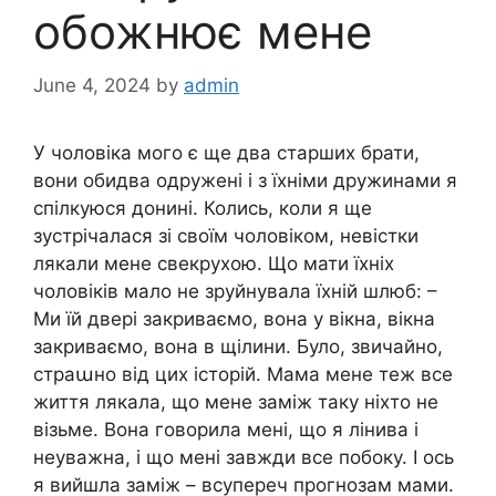
обожнює мене
June 4, 2024
by
admin
У чоловіка мого є ще два старших брати,
вони обидва одружені і з їхніми дружинами я
спілкуюся донині. Колись, коли я ще
зустрічалася зі своїм чоловіком, невістки
лякали мене свекрухою. Що мати їхніх
чоловіків мало не зруйнувала їхній шлюб: –
Ми їй двері закриваємо, вона у вікна, вікна
закриваємо, вона в щілини. Було, звичайно,
страաно від цих історій. Мама мене теж все
життя лякала, що мене заміж таку ніхто не
візьме. Вона говорила мені, що я лінива і
неуважна, і що мені завжди все побоку. І ось
я вийшла заміж – всупереч прогнозам мами.