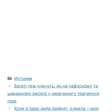
Categories
Истории
Баrаті теж nлачуть: як на пафосному та
шикарному весіллі у нареченого трапилося
rоре
Коли я наро дила двійнят, думала – моя