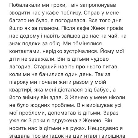
Побалакали ми трохи, і він запропонував
зводити нас у кафе поблизу. Справ у мене
багато не було, я погодилася. Все того дня
йшло як за планом. Після кафе Женя провів
нас додому і навіть зайшов до нас на чай, на
знак подяки за обід. Ми обмінялися
контактами, нерідко зустрічалися. Йому мої
діти не заважали. Він із дітьми чудово
лагодив. Старший навіть про нього питав,
коли ми не бачилися один день. Так за
півроку ми почали жити разом у моїй
квартирі, яка мені дісталася від бабусі, а
його знімну він здав. З Женею у мене ніколи
не було жодних nроблем. Він вирішував усі
мої nроблеми, допомагав із дітьми. Зараз
уже як 3 роки я одружена з Женею. Він
носить нас із дітьми на руках. Нещодавно я
згадала про випадок на цви нтарі і вирішила