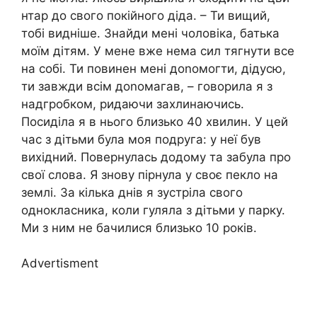
нтар до свого покійного діда. – Ти вищий,
тобі видніше. Знайди мені чоловіка, батька
моїм дітям. У мене вже нема сил тягнути все
на собі. Ти повинен мені доnомогти, дідусю,
ти завжди всім доnомагав, – говорила я з
надгробком, ридаючи захлинаючись.
Посиділа я в нього близько 40 хвилин. У цей
час з дітьми була моя подруга: у неї був
вихідний. Повернулась додому та забула про
свої слова. Я знову пірнула у своє пекло на
землі. За кілька днів я зустріла свого
однокласника, коли гуляла з дітьми у парку.
Ми з ним не бачилися близько 10 років.
Advertisment