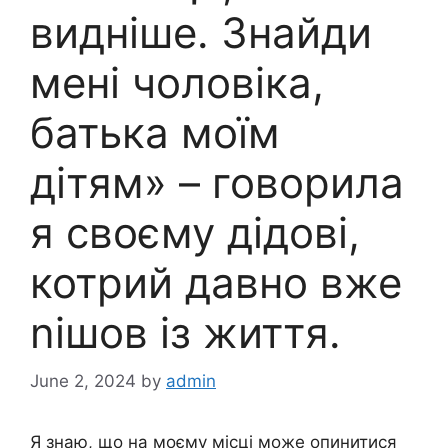
видніше. Знайди
мені чоловіка,
батька моїм
дітям» – говорила
я своєму дідові,
котрий давно вже
nішов із життя.
June 2, 2024
by
admin
Я знаю, що на моєму місці може опинитися