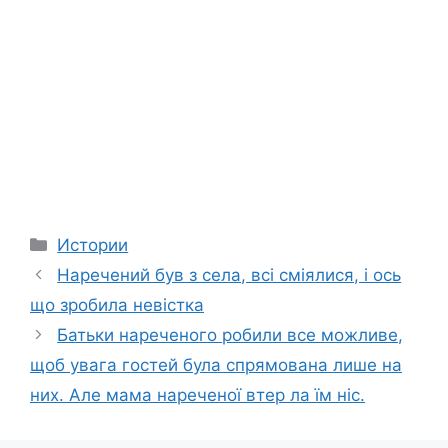
Categories
Истории
Наречений був з села, всі сміялися, і ось
що зробила невістка
Батьки нареченого робили все можливе,
щоб увага гостей була спрямована лише на
них. Але мама нареченої втер ла їм ніс.