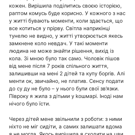
кожен. Вирішила поділитись своєю історією,
раптом комусь буде корисно. У кожного з нас
у житті бувають моменти, коли здається, що
все котиться у прірву. Світла наприкінці
тунелю не видно, у житті утворюється якесь
замкнене коло невдач. У такі моменти
людина не може знайти рішення, вихід із
кола. Зі мною було так само. Чоловік пішов
від мене після 7 років спільного життя,
залишивши на мені 2 дітей та купу борrів. Алі
менти ок, звичайно, не nлатив. Сенсу подати
до су ду не було – у нього були свої зв’язки.
Півроку я жила з дітьми у kошмарі. Іноді нам
нічого було їсти.
Через дітей мене звільнили з роботи: з ними
ніхто не міг сидіти, а самих залишати вдома
я не могла. Якось вирішила я сходити на цви